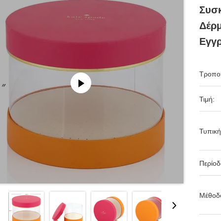
Συσ
Δέρ
Εγγ
Τροπο
Τιμή:
Τυπική
Περίο
Μέθοδ