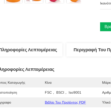
Ικανότ
Βρε
Πληροφορίες Λεπτομέρειας
Περιγραφή Του Π
ληροφορίες Λεπτομέρειας
όπος Καταγωγής
Κίνα
Μάρκ
ιστοποίηση
FSC， BSCI， Iso9001
Αριθ
γγραφο
Βιβλίο Του Προϊόντος PDF
Υλικό