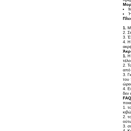
Μορ
Μ
Ή
Πλε
1.
Μ
2. Σ
3. Έ
4. Η
ακρι
Άκρ
1.
Η
τέλο
2. Τ
από
3. Γ
του 
ώρε
4. Ε
δεν 
FA
ποια
1. τ
κιβώ
2. τ
ούτω
3. σ
4. Κ