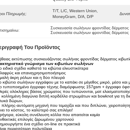
T/T, L/C, Western Union, 
ροι Πληρωμής:
Δυνα
MoneyGram, D/A, D/P
Συσκευασία σωλήνων φροντίδας δέρματο
πισημαίνω:
Συσκευασία σωλήνων φροντίδας δέρματος
εριγραφή Του Προϊόντος
ήθειας εκτύπωσης συσκευάζοντας σωλήνας φροντίδας δέρματος κιβωτ
ακτηριστικό γνώρισμα των κιβωτίων σωλήνων
ο ειδικό σχέδιο καθιστά τα κιβώτια ελκυστικότερα
λαφρύς και επαναχρησιμοποιήσιμος
μαλή άκρη ρόλων και η δύο πλευρά
ο κιβώτιο σωλήνων εγγράφου με το καπάκι σε μέγεθος μικρό, μέσο και μ
ο τυποποιημένο έγγραφο τέχνης διαμόρφωσης 157gsm + έγγραφο όφσετ
ερές ολόκληρες βάσεις χρώματος που τυπώνονται, ματ ελασματοποίηση
 κολλημένη διαγώνια διπλή κορδέλλα στρωμάτων και bowknot για τη δ
γλυκά δώρων,
 πλήρης-αυτόματη μηχανή που τεμαχίζει και που διπλώνει, χειροποίητη
νει το κόστος, το καλύτερό σας επιλέγει!
ρήγορα, εύκολη συνέλευση κόλλα που απαιτείται καμία
νθεκτικές επιλογές ζαρωμένου χαρτονιού
ημιουργήστε ένα σχέδιο on-line σε πρακτικά
ίναι περισσότερη πολυτέλεια