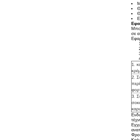
Μ
Θ
Θ
Ε
Εφα
Μπορ
σε α
Εφα
1. 
κρέ
2. 
περ
φορ
3. 
σοκ
καρυ
Ενδυ
τέχν
Εγχώ
αναπ
Φρού
Κρέ