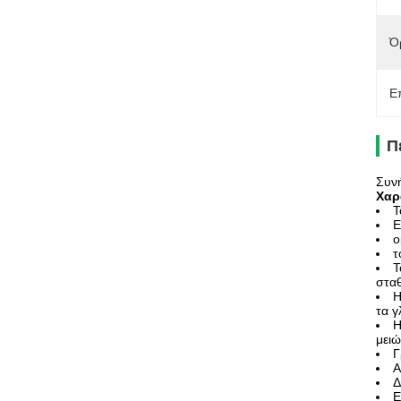
Ό
Ε
Π
Συν
Χαρ
Τ
Ε
ο
τ
Τ
σταθ
Η
τα 
Η
μειώ
Γ
Α
Δ
Ε