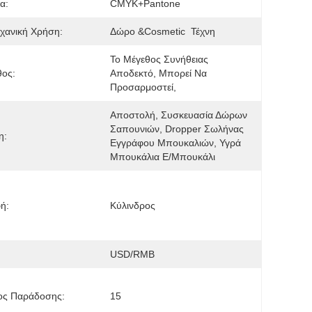
α:
CMYK+Pantone
χανική Χρήση:
Δώρο &Cosmetic  Τέχνη
Το Μέγεθος Συνήθειας 
θος:
Αποδεκτό, Μπορεί Να 
Προσαρμοστεί,
Αποστολή, Συσκευασία Δώρων 
Σαπουνιών, Dropper Σωλήνας 
η:
Εγγράφου Μπουκαλιών, Υγρά 
Μπουκάλια Ε/μπουκάλι
ή:
Κύλινδρος
USD/RMB
ος Παράδοσης:
15