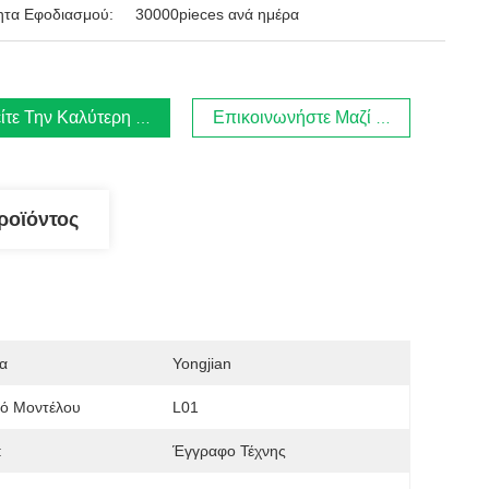
ητα Εφοδιασμού:
30000pieces ανά ημέρα
ίτε Την Καλύτερη Τιμή
Επικοινωνήστε Μαζί Μας.
ροϊόντος
α
Yongjian
μό Μοντέλου
L01
:
Έγγραφο Τέχνης