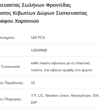
κευασίας Σωλήνων Φροντίδας
ματος Κιβωτίων Δώρων Συσκευασίας
ράφου Χαρτονιού
ποιημένο:
500 PCS
USD/RMB
κάθε πακέτο κιβωτίων με τη πλαστική
 Συσκευασία:
τσάντα, ένα κιβώτιο qualtity στο φορτίο
δος Παράδοσης:
15
T/T, L/C, Western Union, MoneyGram, D/A,
ος Πληρωμής:
D/P