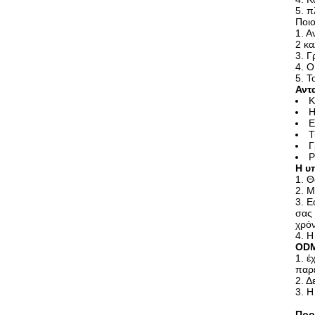
5. π
Ποιο
1. Α
2 κ
3. 
4. 
5. Τ
Αντ
Κ
Η
Ε
Τ
Γ
Ρ
Η υ
1. Θ
2. 
3. Ε
σας
χρόν
4. Η
ODM
1. έ
παρέ
2. 
3. Η
Προ