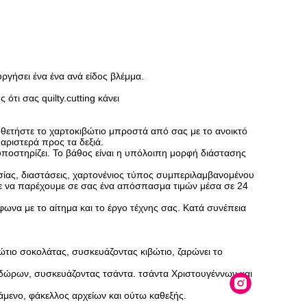
υργήσει ένα ένα ανά είδος βλέμμα.
τι σας quilty.cutting κάνει
θετήστε το χαρτοκιβώτιο μπροστά από σας με το ανοικτό
αριστερά προς τα δεξιά.
ποστηρίζει. Το βάθος είναι η υπόλοιπη μορφή διάστασης
σίας, διαστάσεις, χαρτονένιος τύπος συμπεριλαμβανομένου
ε να παρέχουμε σε σας ένα απόσπασμα τιμών μέσα σε 24
φωνα με το αίτημα και το έργο τέχνης σας. Κατά συνέπεια
ώτιο σοκολάτας, συσκευάζοντας κιβώτιο, ζαρώνει το
 δώρων, συσκευάζοντας τσάντα. τσάντα Χριστουγέννων και
τάμενο, φάκελλος αρχείων και ούτω καθεξής.