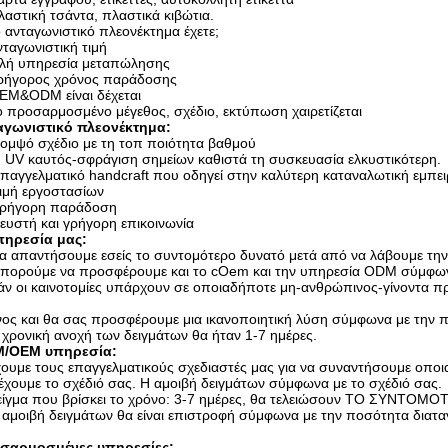
λαστική τσάντα, πλαστικά κιβώτια.
 ανταγωνιστικό πλεονέκτημα έχετε;
νταγωνιστική τιμή
αλή υπηρεσία μεταπώλησης
Γρήγορος χρόνος παράδοσης
OEM&ODM είναι δέχεται
ο προσαρμοσμένο μέγεθος, σχέδιο, εκτύπωση χαιρετίζεται
αγωνιστικό πλεονέκτημα:
ομψό σχέδιο με τη τοπ ποιότητα βαθμού
 UV καυτός-σφράγιση σημείων καθιστά τη συσκευασία ελκυστικότερη.
παγγελματικό handcraft που οδηγεί στην καλύτερη καταναλωτική εμπει
ιμή εργοστασίων
ρήγορη παράδοση
ευστή και γρήγορη επικοινωνία
πηρεσία μας:
α απαντήσουμε εσείς το συντομότερο δυνατό μετά από να λάβουμε την
Μπορούμε να προσφέρουμε και το cOem και την υπηρεσία ODM σύμφων
άν οι καινοτομίες υπάρχουν σε οποιαδήποτε μη-ανθρώπινος-γίνοντα 
ος και θα σας προσφέρουμε μια ικανοποιητική λύση σύμφωνα με την 
 χρονική ανοχή των δειγμάτων θα ήταν 1-7 ημέρες.
/OEM υπηρεσία:
χουμε τους επαγγελματικούς σχεδιαστές μας για να συναντήσουμε οπο
χουμε το σχέδιό σας. Η αμοιβή δειγμάτων σύμφωνα με το σχέδιό σας.
Δείγμα που βρίσκει το χρόνο: 3-7 ημέρες, θα τελειώσουν ΤΟ ΣΥΝΤΟΜ
 αμοιβή δειγμάτων θα είναι επιστροφή σύμφωνα με την ποσότητα διατ
σαρμοσμένες υπηρεσίες: