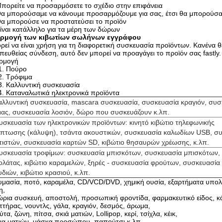
πορείτε να προσαρμόσετε το σχέδιο στην επιφάνεια
α μπορούσαμε να κάνουμε προσαρμόζουμε για σας, έτσι θα μπορούσατε 
α μπορούσε να προστατεύσει το προϊόν
ίναι κατάλληλο για τα μέρη των δώρων
ρμογή των κιβωτίων σωλήνων εγγράφου
εί να είναι χρήση για τη διαφορετική συσκευασία προϊόντων. Κανένα 
πευθείας σύνδεση, αυτό δεν μπορεί να προαγάγει το προϊόν σας fastly.
ρμογή
1. Πούρο
2. Τρόφιμα
3. Καλλυντική συσκευασία
4. Καταναλωτικά ηλεκτρονικά προϊόντα
καλλυντική συσκευασία, mascara συσκευασία, συσκευασία κραγιόν, συσ
μας, συσκευασία λοσιόν, δώρο που συσκευάζουν κ.λπ.
Συσκευασία των ηλεκτρονικών προϊόντων: κινητό κιβώτιο τηλεφωνικής
ίπτωσης (κάλυψη), τσάντα ακουστικών, συσκευασία καλωδίων USB, σ
τιστών, συσκευασία καρτών SD, κιβώτιο θησαυρών χρέωσης, κ.λπ.
Συσκευασία τροφίμων: συσκευασία μπισκότων, συσκευασία μπισκότων, 
ολάτας, κιβώτιο καραμελών, ξηρές - συσκευασία φρούτων, συσκευασία
διών, κιβώτιο κρασιού, κ.λπ.
μασία, ποτό, καραμέλα, CD/VCD/DVD, χημική ουσία, εξαρτήματα υπολογ
η,
ρια συσκευή, αποστολή, προσωπική φροντίδα, φαρμακευτικό είδος, κάρτ
τήρας, νουντλς, γάλα, κραγιόν, δεσμός, άρωμα,
τα, ζώνη, πίτσα, σκιά ματιών, Lollipop, κερί, τσίχλα, κέικ,
μα ματιών, μάσκα προσώπου, παπούτσι κ.λπ.