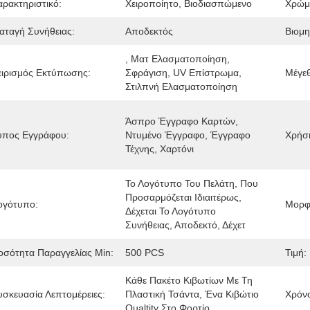
αρακτηριστικό:
Χειροποίητο, Βιοδιασπώμενο
Χρώμ
ιαταγή Συνήθειας:
Αποδεκτός
Βιομη
, Ματ Ελασματοποίηση, 
ειρισμός Εκτύπωσης:
Σφράγιση, UV Επίστρωμα, 
Μέγε
Στιλπνή Ελασματοποίηση
Άσπρο Έγγραφο Καρτών, 
ύπος Εγγράφου:
Ντυμένο Έγγραφο, Έγγραφο 
Χρήσ
Τέχνης, Χαρτόνι
Το Λογότυπο Του Πελάτη, Που 
Προσαρμόζεται Ιδιαιτέρως, 
ογότυπο:
Μορφ
Δέχεται Το Λογότυπο 
Συνήθειας, Αποδεκτό, Δέχετ
οσότητα Παραγγελίας Min:
500 PCS
Τιμή:
Κάθε Πακέτο Κιβωτίων Με Τη 
υσκευασία Λεπτομέρειες:
Πλαστική Τσάντα, Ένα Κιβώτιο 
Χρόν
Qualtity Στο Φορτίο