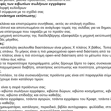
φές των κιβωτίων σωλήνων εγγράφου
ορφή κυλίνδρων
 σύμφωνα με το σχέδιό σας
ονέκτημα εκτύπωσης:
ελάνια και επιστρώματα συνήθειας, εκτός αν επιλογή σχεδίου.
τιλπνοί και αποτυπωμένοι σε ανάγλυφο τομείς της σελίδας για να δημιο
να επίστρωμα που ταιριάζει με το προϊόν σας.
 μηχανή εκτύπωσης της Χαϋδελβέργης εξασφαλίζει η μηχανή εκτύπωσής ό
βές μέγεθος.
ες:
 κατάλληλη ακολουθία διαστάσεων είναι μήκος Χ πλάτος Χ βάθος. Τοπο
ς επάνω. Το μήκος είναι η πιό μακροχρόνια open-end διάσταση από τα 
ο πλάτος είναι η πιό σύντομη open-end διάσταση από το μέτωπο που υ
 πάνω έως κάτω.
ια τα περισσότερα προγράμματα, μόλις ξέρουμε ξέρτε το ύφος συσκευα
παχυμετρικού διαβήτη, απαιτήσεις εκτύπωσης και ποσότητα, μπορούμ
ς.
πιπλέον, τα όλα συσκευάζοντας προϊόντα μας είναι επί παραγγελία σύμ
έχουμε έναν κατάλογο τιμών.
Q
 είναι η σειρά προϊόντων σας;
ο κιβώτιο σωλήνων εγγράφου, κιβώτιο δώρων, κιβώτιο κοσμήματος, κιβ
τιο, κιβώτιο επίδειξης και ούτω καθεξής.
σάντα εγγράφου, τσάντα αγορών, τσάντα εγγράφου του Κραφτ, τσάντα
 καθεξής.
ημειωματάριο, κατάλογος, περιοδικό, βιβλίο αυτόγραφου. φυλλάδια, ιπ
άρτα εγγράφου, ετικέττες, αυτοκόλλητη ετικέττα