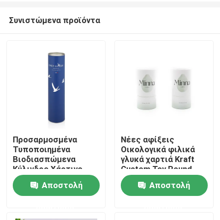
Συνιστώμενα προϊόντα
Προσαρμοσμένα
Νέες αφίξεις
Τυποποιημένα
Οικολογικά φιλικά
Σπίτι
Βιοδιασπώμενα
γλυκά χαρτιά Kraft
Κύλινδρο Χάρτινο
Custom Toy Round
Κάρτορν Κουτιά
Tube Αποθήκευση
Αποστολή
Αποστολή
Προϊόντα
Τυβώματος
Κουτί δώρο
Κοσμητική Συσκευή
ερώτησης
ερώτησης
Τυβώματος Κουτί με
βίντεο
Ψυχικό Κέπα