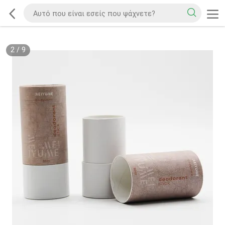
2
/
9