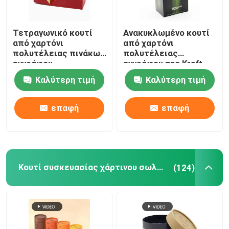
Τετραγωνικό κουτί
Ανακυκλωμένο κουτί
από χαρτόνι
από χαρτόνι
πολυτέλειας πινάκων
πολυτέλειας
εγγράφου
εγγράφου της Kraft
ανακυκλώσιμο με το
για την μπύρα Tequila
Καλύτερη τιμή
Καλύτερη τιμή
λογότυπο συνήθειας
χυμού
επαφή
επαφή
Κουτί συσκευασίας χάρτινου σωλήνα
(124)