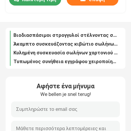
Βιοδιασπάσιμοι στρογγυλοί στέλνοντας σωλήνες χαρτονιού με την προσαρμοσμένη εκτύπωση
Άκαμπτο συσκευάζοντας κιβώτιο σωλήνων εγγράφου, κυλινδρικοί σωλήνες χαρτονιού για το καλλυντικό
Περίπου εμείς
Κυλημένη συσκευασία σωλήνων χαρτονιού της Kraft ακρών, στρογγυλό κιβώτιο δώρων κυλίνδρων για την αποστολή
Τυπωμένος συνήθεια εγγράφου χειροποίητος μίας χρήσης cOem κιβωτίων σωλήνων συσκευάζοντας
Επαναχρησιμοποιήσιμα ελαφριά εμπορευματοκιβώτια κυλίνδρων εγγράφου της Kraft με το καπάκι μετάλλων
Γύρος εργοστασίων
Βιοδιασπάσιμο συσκευάζοντας κιβώτιο σωλήνων εγγράφου βαθμού τροφίμων για το βοτανικό τσάι
Κιβώτιο κυλίνδρων εγγράφου πολυτέλειας για τη στιλπνή εκτύπωση ελασματοποίησης χρώματος συσκευασίας CMYK
Ποιοτικός έλεγχος
Ελαφρύς ανακυκλώσιμος σωλήνας δώρων κρασιού, συσκευάζοντας σωλήνας χαρτονιού με χρυσό Foiling
Eco φιλικός χαρτονιού εγγράφου κύλινδρος κιβωτίων σωλήνων συσκευάζοντας για τη συσκευασία μπλουζών καλτσών
Μας ελάτε σε επαφή με
Τυπωμένοι σωλήνες εγγράφου βαθμού τροφίμων συνήθεια, εμπορευματοκιβώτια κυλίνδρων χαρτονιού για το τσάι καφέ
Αφήστε ένα μήνυμα
Στρογγυλό συσκευάζοντας κιβώτιο σωλήνων εγγράφου μπουκαλιών αρώματος με την εκτύπωση αποτύπωσης σε ανάγλυφο CMYK
Ζητήστε ένα απόσπασμα
We bellen je snel terug!
Διασπάσιμα μεγάλα εμπορευματοκιβώτια κυλίνδρων χαρτονιού με το ODM cOem λαβών σχοινιών βαμβακιού
Βιοδιασπάσιμοι χαρτονιού σωλήνες κιβωτίων κυλίνδρων συσκευάζοντας με το UV επίστρωμα
Κουτί δώρου από χαρτόνι
Φιλικό χαρτόνι κιβωτίων κρασιού συνήθειας Eco για το ODM συσκευασίας ουίσκυ οινοπνεύματος
Διακοσμητικό κουτί από χαρτόνι πολυτέλειας ντυμένου εγγράφου για τη συσκευασία ουίσκυ
Κιβώτιο δώρων σωλήνων χαρτονιού