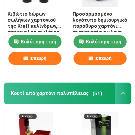
Κιβώτιο δώρων
Προσαρμοσμένο
σωλήνων χαρτονιού
λογότυπο δημιουργικό
της Kraft κυλίνδρων,
παράθυρο χαρτόνι
στρογγυλός σωλήνας
συσκευασία σωλήνα
εγγράφου της Kraft με
για ένδυση
Καλύτερη τιμή
Καλύτερη τιμή
τη σφράγιση
συσκευασία ρούχων
αποτύπωσης σε
ανάγλυφο
επαφή
επαφή
Κουτί από χαρτόνι πολυτέλειας
(51)