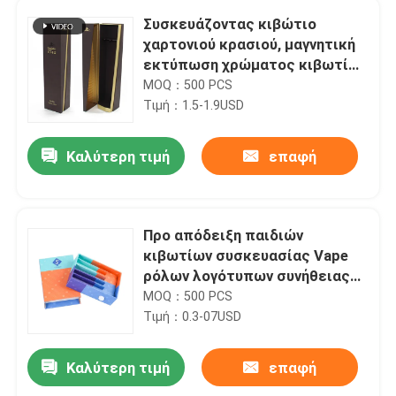
Συσκευάζοντας κιβώτιο
χαρτονιού κρασιού, μαγνητική
εκτύπωση χρώματος κιβωτίων
CMYK δώρων χτυπημάτων
MOQ：500 PCS
Τιμή：1.5-1.9USD
Καλύτερη τιμή
επαφή
Προ απόδειξη παιδιών
κιβωτίων συσκευασίας Vape
ρόλων λογότυπων συνήθειας
βιοδιασπάσιμη
MOQ：500 PCS
Τιμή：0.3-07USD
Καλύτερη τιμή
επαφή