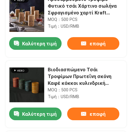
Φυτικό τσάι Χάρτινο σωλήνα
Σφραγισμένο χαρτί Kraft
κυλινδρικό δοχείο
MOQ：500 PCS
συσκευασίας σωλήνων
Τιμή：USD/RMB
Καλύτερη τιμή
επαφή
Βιοδιασπώμενο Τσάι
Τροφίμων Πρωτεΐνη σκόνη
Καφέ κόκκοι κυλινδρική
συσκευασία Custom Kraft
MOQ：500 PCS
Paper Tube Round Tube
Τιμή：USD/RMB
Καλύτερη τιμή
επαφή