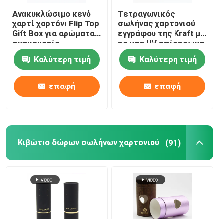
Ανακυκλώσιμο κενό
Τετραγωνικός
Ξύλινα κιβώτια δώρων συνήθειας
χαρτί χαρτόνι Flip Top
σωλήνας χαρτονιού
Gift Box για αρώματα
εγγράφου της Kraft με
συσκευασία
το ματ UV επίστρωμα
μπουκαλιών
ελασματοποίησης
Πυρήνας σωλήνων εγγράφου
Καλύτερη τιμή
Καλύτερη τιμή
Μπουκάλι γυαλιού καλλυντικών
επαφή
επαφή
Διπλό έγγραφο χαρτονιού
Κιβώτιο δώρων σωλήνων χαρτονιού
(91)