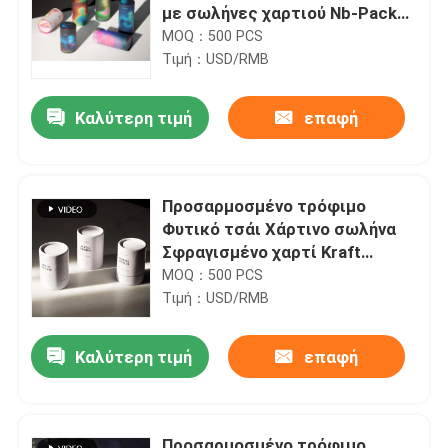
με σωλήνες χαρτιού Nb-Pack
με ανθεκτικά στα παιδιά
MOQ：500 PCS
κουμπιά
Τιμή：USD/RMB
Καλύτερη τιμή
επαφή
Προσαρμοσμένο τρόφιμο
Φυτικό τσάι Χάρτινο σωλήνα
Σφραγισμένο χαρτί Kraft
κυλινδρικό δοχείο
MOQ：500 PCS
συσκευασίας σωλήνων
Τιμή：USD/RMB
Καλύτερη τιμή
επαφή
Προσαρμοσμένο τρόφιμο