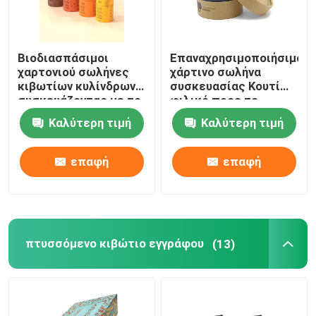
Βιοδιασπάσιμοι
Επαναχρησιμοποιήσιμο
χαρτονιού σωλήνες
χάρτινο σωλήνα
κιβωτίων κυλίνδρων
συσκευασίας Κουτί
συσκευάζοντας με το
φιλικό προς το
UV επίστρωμα
περιβάλλον Χαρτί
Καλύτερη τιμή
Καλύτερη τιμή
περιτυλίγματος κουτί
για τσάι με λευκό
κουτί
επαφή
επαφή
πτυσσόμενο κιβώτιο εγγράφου
(13)