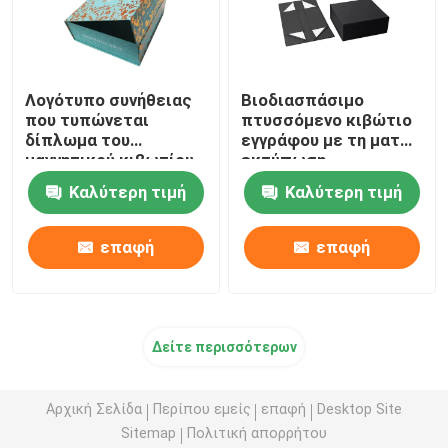
Λογότυπο συνήθειας
Βιοδιασπάσιμο
που τυπώνεται
πτυσσόμενο κιβώτιο
δίπλωμα του
εγγράφου με τη ματ
μαγνητικού κιβωτίου
εκτύπωση
δώρων με την
αποτύπωσης σε
Καλύτερη τιμή
Καλύτερη τιμή
κορδέλλα FSC
ανάγλυφο
επικυρωμένη
ελασματοποίησης
επαφή
επαφή
Δείτε περισσότερων
Αρχική Σελίδα
Περίπου εμείς
επαφή
Desktop Site
Sitemap
Πολιτική απορρήτου