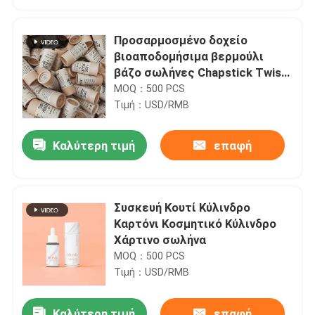
Προσαρμοσμένο δοχείο
βιοαποδομήσιμα βερμούλι
βάζο σωλήνες Chapstick Twist
Up Kraft περιτύλιξη χαρτιού
MOQ：500 PCS
σωλήνες
Τιμή：USD/RMB
Καλύτερη τιμή
επαφή
Συσκευή Κουτί Κύλινδρο
Σπίτι
Καρτόνι Κοσμητικό Κύλινδρο
Χάρτινο σωλήνα
MOQ：500 PCS
Προϊόντα
Τιμή：USD/RMB
βίντεο
Καλύτερη τιμή
επαφή