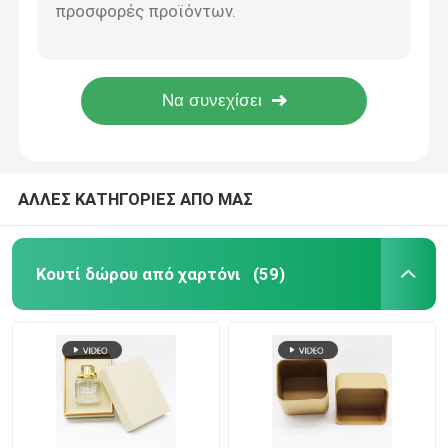
Χαρτόνι κιβωτίων δώρων κρασιού βαθμού τροφίμων με τη χρυσή εκτύπωση ελασματοποίησης φύλλων αλουμινίου στιλπνή
Ασημένιο κουτί από χαρτόνι πολυτέλειας φύλλων αλουμινίου της Kraft για το γυαλί κρασιού CHAMPAGNE
Κουτί από χαρτόνι πολυτέλειας
Προσαρμοσμένο κιβώτιο εγγράφου χαρτονιού κόκκινου χρώματος cOem για το δώρο ουίσκυ κρασιού
Συσκευάζοντας κιβώτιο σωλήνων εγγράφου πολυτέλειας τετραγωνικό για το κρασί τσαγιού φασολιών καφέ
Κουτί συσκευασίας χάρτινου σωλήνα
Κουτί από χαρτόνι πολυτέλειας λογότυπων συνήθειας για το μπουκάλι κρασιού γυαλιού που συσκευάζει το cOem
πτυσσόμενο κιβώτιο εγγράφου
ΑΛΛΕΣ ΚΑΤΗΓΟΡΙΕΣ ΑΠΟ ΜΑΣ
Πτυσσόμενο κιβώτιο καρτών
Κουτί δώρου από χαρτόνι
(59)
Συσκευάζοντας κιβώτιο τσιγάρων
Κουτί συσκευασίας Vape
Ζαρωμένο κουτί από χαρτόνι