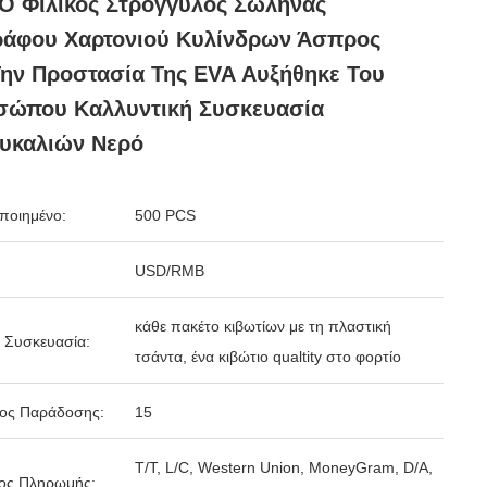
Ο Φιλικός Στρογγυλός Σωλήνας
ράφου Χαρτονιού Κυλίνδρων Άσπρος
ην Προστασία Της EVA Αυξήθηκε Του
σώπου Καλλυντική Συσκευασία
υκαλιών Νερό
ποιημένο:
500 PCS
USD/RMB
κάθε πακέτο κιβωτίων με τη πλαστική
 Συσκευασία:
τσάντα, ένα κιβώτιο qualtity στο φορτίο
δος Παράδοσης:
15
T/T, L/C, Western Union, MoneyGram, D/A,
ος Πληρωμής: