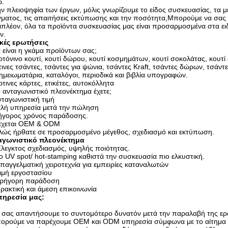
ω.
ν πλειοψηφία των έργων, μόλις γνωρίζουμε το είδος συσκευασίας, τα 
ματος, τις απαιτήσεις εκτύπωσης και την ποσότητα,Μπορούμε να σας
πλέον, όλα τα προϊόντα συσκευασίας μας είναι προσαρμοσμένα στα ειδ
ν.
ικές ερωτήσεις
 είναι η γκάμα προϊόντων σας;
τόνινο κουτί, κουτί δώρου, κουτί κοσμημάτων, κουτί σοκολάτας, κουτί 
ινες τσάντες, τσάντες για ψώνια, τσάντες Kraft, τσάντες δώρων, τσάντ
ημειωματάρια, καταλόγοι, περιοδικά και βιβλία υπογραφών.
τινες κάρτες, ετικέτες, αυτοκόλλητα
 ανταγωνιστικό πλεονέκτημα έχετε;
νταγωνιστική τιμή
αλή υπηρεσία μετά την πώληση
ήγορος χρόνος παράδοσης.
Δέχεται OEM & ODM
λώς ήρθατε σε προσαρμοσμένο μέγεθος, σχεδιασμό και εκτύπωση.
αγωνιστικό πλεονέκτημα
λεγκτος σχεδιασμός, υψηλής ποιότητας.
ο UV spot/ hot-stamping καθιστά την συσκευασία πιο ελκυστική.
παγγελματική χειροτεχνία για εμπειρίες καταναλωτών
ιμή εργοστασίου
ρήγορη παράδοση
ρακτική και άμεση επικοινωνία
πηρεσία μας:
 σας απαντήσουμε το συντομότερο δυνατόν μετά την παραλαβή της ε
ορούμε να παρέχουμε OEM και ODM υπηρεσία σύμφωνα με το αίτημα 