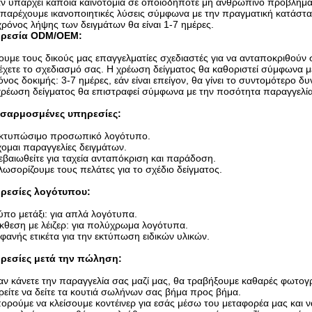
ν υπάρχει κάποια καινοτομία σε οποιοδήποτε μη ανθρώπινο πρόβλημα
παρέχουμε ικανοποιητικές λύσεις σύμφωνα με την πραγματική κατάστ
ρόνος λήψης των δειγμάτων θα είναι 1-7 ημέρες.
ρεσία ODM/OEM:
υμε τους δικούς μας επαγγελματίες σχεδιαστές για να ανταποκριθούν 
χετε το σχεδιασμό σας. Η χρέωση δείγματος θα καθοριστεί σύμφωνα με
νος δοκιμής: 3-7 ημέρες, εάν είναι επείγον, θα γίνει το συντομότερο δ
ρέωση δείγματος θα επιστραφεί σύμφωνα με την ποσότητα παραγγελία
σαρμοσμένες υπηρεσίες:
Εκτυπώσιμο προσωπικό λογότυπο.
ομαι παραγγελίες δειγμάτων.
εβαιωθείτε για ταχεία ανταπόκριση και παράδοση.
ωσορίζουμε τους πελάτες για το σχέδιο δείγματος.
ρεσίες λογότυπου:
ύπο μετάξι: για απλά λογότυπα.
κθεση με λέιζερ: για πολύχρωμα λογότυπα.
φανής ετικέτα για την εκτύπωση ειδικών υλικών.
ρεσίες μετά την πώληση:
ν κάνετε την παραγγελία σας μαζί μας, θα τραβήξουμε καθαρές φωτογρ
είτε να δείτε τα κουτιά σωλήνων σας βήμα προς βήμα.
ρούμε να κλείσουμε κοντέινερ για εσάς μέσω του μεταφορέα μας και 