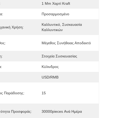
:
1 Mm Χαρτί Kraft
α:
Προσαρμοσμένο
Καλλυντικό, Συσκευασία 
χανική Χρήση:
Καλλυντικών
θος:
Μέγεθος Συνήθειας Αποδεκτό
η:
Στοιχεία Συσκευασίας
α:
Κύλινδρος
USD/RMB
ος Παράδοσης:
15
τότητα Προσφοράς:
30000pieces Ανά Ημέρα