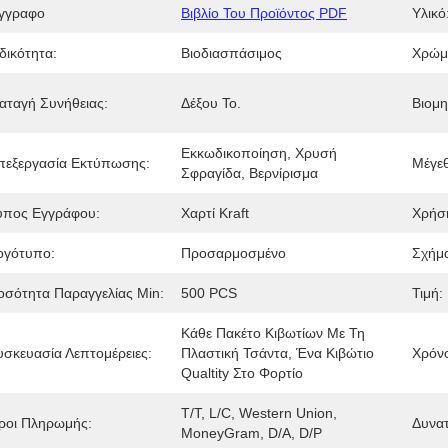
γγραφο
Βιβλίο Του Προϊόντος PDF
Υλικό
δικότητα:
Βιοδιασπάσιμος
Χρώμ
ιαταγή Συνήθειας:
Δέξου Το.
Βιομη
Εκκωδικοποίηση, Χρυσή 
πεξεργασία Εκτύπωσης:
Μέγε
Σφραγίδα, Βερνίρισμα
ύπος Εγγράφου:
Χαρτί Kraft
Χρήσ
ογότυπο:
Προσαρμοσμένο
Σχήμ
οσότητα Παραγγελίας Min:
500 PCS
Τιμή:
Κάθε Πακέτο Κιβωτίων Με Τη 
υσκευασία Λεπτομέρειες:
Πλαστική Τσάντα, Ένα Κιβώτιο 
Χρόν
Qualtity Στο Φορτίο
T/T, L/C, Western Union, 
ροι Πληρωμής:
Δυνα
MoneyGram, D/A, D/P