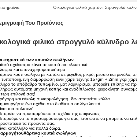
πισημαίνω:
Οικολογικά φιλικό χαρτόνι
, 
Στρογγυλό κυλιν
εριγραφή Του Προϊόντος
κολογικά φιλικό στρογγυλό κύλινδρο λ
ακτηριστικό των κουτιών σωλήνων
ιδικό σχεδιασμό κάνει τα κουτιά πιο ελκυστικά
λαφρύ και επαναχρησιμοποιήσιμο
άρτινο κουτί σωλήνα με καπάκι σε μέγεθος μικρό, μεσαίο και μεγάλο, οπ
 τυποποιημένη διαμόρφωση είναι χαρτί τέχνης 157gm + 2mm γκρι χαρτ
ληρο το υπόβαθρο τυπωμένο, ματ λαμινίρισμα, μπορείτε επίσης να πρ
λήρως αυτόματη μηχανή κοπής και αναδίπλωσης, χειροκίνητη συναρμολ
τερη επιλογή σας!
ρήγορη και εύκολη συναρμολόγηση· δεν απαιτείται κόλλα
ημιουργήστε ένα σχέδιο στο διαδίκτυο σε λίγα λεπτά.
ίναι πιο πολυτελή.
πορείτε να προσαρμόσετε το σχέδιο της επιφάνειας.
πορούμε να το προσαρμόσουμε για σας, έτσι ώστε να μπορείτε να επιλέ
ροστατεύει τα προϊόντα σας.
ίναι κατάλληλο για πολλά δώρα.
αρμογή
του
Χάρτινα κουτιά σωλήνων