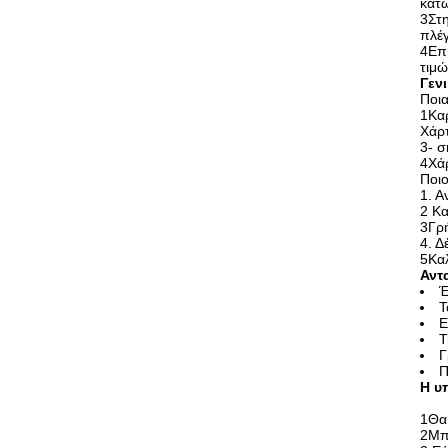
κάτ
3Στη
πλέγ
4Επι
τιμώ
Γεν
Ποια
1Καρ
Χάρτ
3- σ
4Χάρ
Ποιο
1. Α
2 Κ
3Γρ
4. 
5Κα
Αντ
Έ
Τ
Ε
Τ
Γ
Π
Η υ
1Θα
2Μπ