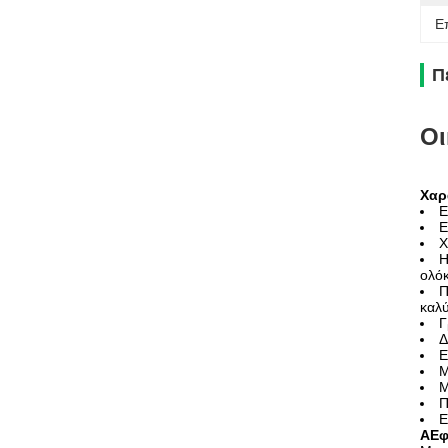
Ε
Π
Οι
Χαρ
Ε
Ε
Χ
Η
ολόκ
Π
καλύ
Γ
Δ
Ε
Μ
Μ
Π
Ε
Α
Εφ