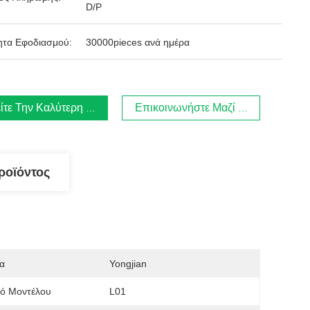
D/P
ητα Εφοδιασμού:
30000pieces ανά ημέρα
ίτε Την Καλύτερη Τιμή
Επικοινωνήστε Μαζί Μας.
ροϊόντος
α
Yongjian
μό Μοντέλου
L01