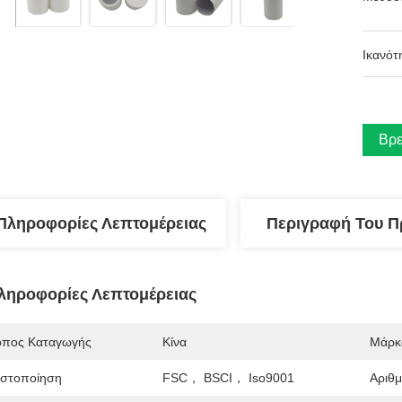
Ικανότ
Βρε
Πληροφορίες Λεπτομέρειας
Περιγραφή Του Π
ληροφορίες Λεπτομέρειας
όπος Καταγωγής
Κίνα
Μάρκ
ιστοποίηση
FSC， BSCI， Iso9001
Αριθ