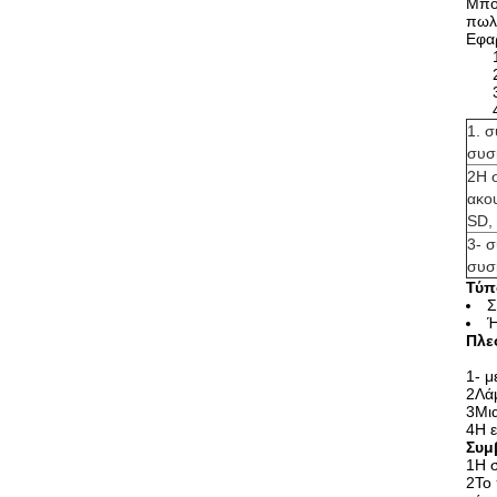
Μπορ
πωλο
Εφα
1. 
συσ
2Η 
ακο
SD,
3- 
συσ
Τύπ
Σ
Ή
Πλε
1- μ
2Λάμ
3Μια
4Η ε
Συμ
1Η σ
2Το 