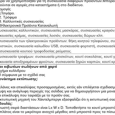
εί να χρησιμοποιηθεί για τη συσκευασία διαφόρων προϊόντων.Μπορεί 
ύνται σε αγορές,στα καταστήματα ή στο διαδίκτυο.
ρμογές
1Τσιγάρο.
2. Τρόφιμα
3. Καλλυντικές συσκευασίες
4Ηλεκτρονικά Προϊόντα Καταναλωτή
συσκευασίες καλλυντικών, συσκευασίες μασκάρας, συσκευασίες κραγιόν
κευασίες κρέμας, συσκευασίες λοσιόν, συσκευασίες δώρων κλπ.
συσκευασία των ηλεκτρονικών προϊόντων: θήκη κινητού τηλεφώνου, σ
υστικών, συσκευασία καλωδίου USB, συσκευασία φορτιστή, συσκευασί
 συσκευασία κουτιού τροφοδοσίας ρεύματος.
συσκευασία τροφίμων: συσκευασία μπισκότων, κουτί σοκολάτας, κουτί 
κευασία αποξηραμένων φρούτων, συσκευασία ξηρών καρπών, κουτί κ
οι κιβωτίων σωλήνων από χαρτί
χήμα κυλίνδρου
 σύμφωνα με το σχέδιό σας
ονέκτημα εκτύπωσης:
ελάνες και επικαλύψεις προσαρμοσμένες, εκτός εάν επιλέγεται σχεδιασμ
ψη και ανάγλυφη περιοχές της σελίδας για να δημιουργήσουν μια μονα
 επικάλυψη που ταιριάζει με το προϊόν σας.
κτυπωτική μηχανή του Χάιντελμπεργκ εξασφαλίζει ότι η εκτυπωτική σας
βουλές:
ωστή σειρά διαστάσεων είναι Lx W x D. Τοποθετήστε το κουτί μπροστ
πλάτος είναι το μικρότερο ανοιχτό μέγεθος από μπροστά προς τα πίσ