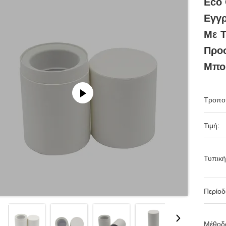
Eco 
Εγγ
Με Τ
Προ
Μπο
Τροπο
Τιμή:
Τυπική
Περίο
Μέθοδ