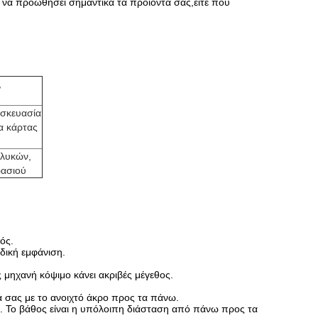
να προωθήσει σημαντικά τα προϊόντα σας,είτε που
,
υσκευασία
α κάρτας
γλυκών,
ρασιού
ός.
δική εμφάνιση.
 μηχανή κόψιμο κάνει ακριβές μέγεθος.
ά σας με το ανοιχτό άκρο προς τα πάνω.
ω. Το βάθος είναι η υπόλοιπη διάσταση από πάνω προς τα