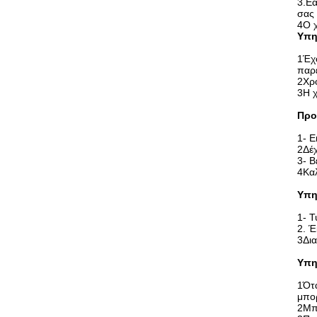
3.Εά
σας 
4Ο χ
Υπη
1Έχο
παρέ
2Χρό
3Η χ
Προ
1- 
2Δέχ
3- Β
4Καλ
Υπη
1- Τ
2. Έ
3Δια
Υπη
1Ότα
μπορ
2Μπο