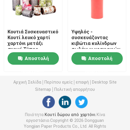
Κουτί από χαρτόνι πολυτέλειας
Κουτιά Συσκευαστικό
Υψηλός -
Κουτί συσκευασίας χάρτινου σωλήνα
Κουτί λευκό χαρτί
συσκευάζοντας
χαρτόνι μετάξι
κιβώτια κυλίνδρων
σχοινί Τύπος
σωλήνων κραγιονιών
πτυσσόμενο κιβώτιο εγγράφου
εκτύπωσης Γάμος
χαρτονιού σχεδίου
Αποστολή
Αποστολή
Πάρτι Δώρο Πακέτο
εκτύπωσης
Τύπος
ποιοτικής συνήθειας
Πτυσσόμενο κιβώτιο καρτών
ερώτησης
ερώτησης
Αρχική Σελίδα
Περίπου εμείς
επαφή
Desktop Site
Συσκευάζοντας κιβώτιο τσιγάρων
Sitemap
Πολιτική απορρήτου
Κουτί συσκευασίας Vape
Ποιότητα
Κουτί δώρου από χαρτόνι
Κίνα
εργοστάσιο.Copyright © 2026 Dongguan
Ζαρωμένο κουτί από χαρτόνι
Yongjian Paper Products Co., Ltd. All Rights