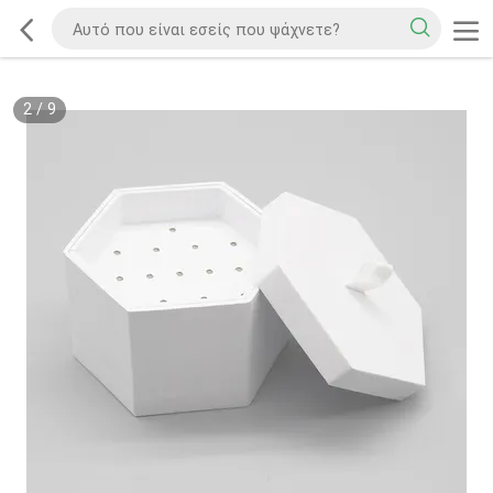
2
/
9