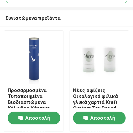
Συνιστώμενα προϊόντα
Προσαρμοσμένα
Νέες αφίξεις
Σπίτι
Τυποποιημένα
Οικολογικά φιλικά
Βιοδιασπώμενα
γλυκά χαρτιά Kraft
Κύλινδρο Χάρτινο
Custom Toy Round
Προϊόντα
Κάρτορν Κουτιά
Tube Αποθήκευση
Αποστολή
Αποστολή
Τυβώματος
Κουτί δώρο
Κοσμητική Συσκευή
ερώτησης
ερώτησης
βίντεο
Τυβώματος Κουτί με