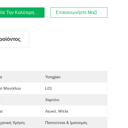
ίτε Την Καλύτερη Τιμή
Επικοινωνήστε Μαζί Μας.
ροϊόντος
α
Yongjian
μό Μοντέλου
L01
:
Χαρτόνι
α:
Λευκό, Μπλε
χανική Χρήση:
Παπούτσια & Ιματισμός