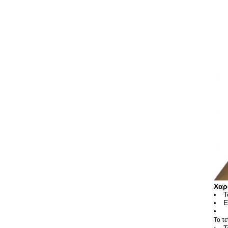
Χαρ
Τ
Ε
Το τ