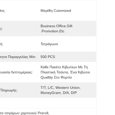
θος:
Μεγέθη Cutomized
Business.office.gift 
η:
.promotion.etc
ή:
Τετράγωνο
ητα Παραγγελίας Min:
500 PCS
Κάθε Πακέτο Κιβωτίων Με Τη 
υασία Λεπτομέρειες:
Πλαστική Τσάντα, Ένα Κιβώτιο 
Qualtity Στο Φορτίο
T/T, L/C, Western Union, 
 Πληρωμής:
MoneyGram, D/A, D/P
τα τσιγάρων χαρτονιού Preroll
, 