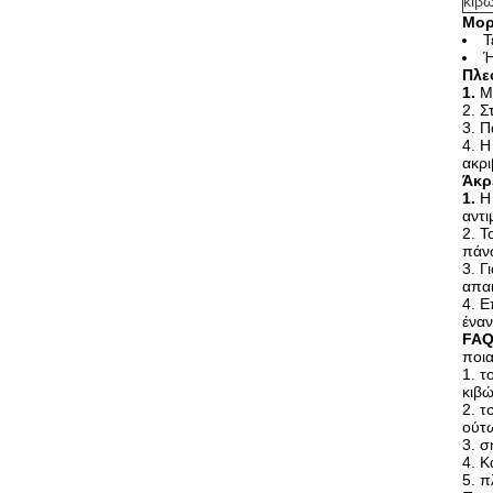
κιβώ
Μορ
Τ
Ή
Πλε
1.
Μ
2. Σ
3. Π
4. Η
ακρι
Άκρ
1.
Η
αντι
2. Τ
πάν
3. Γ
απα
4. Ε
έναν
FA
ποια
1. τ
κιβώ
2. τ
ούτω
3. σ
4. Κ
5. π