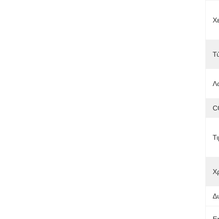
Χ
Τ
Λ
C
Τι
Χ
Δ