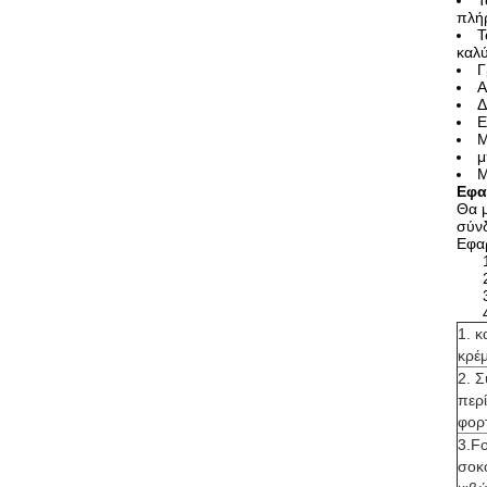
Τ
πλήρ
Τ
καλύ
Γ
Α
Δ
Ε
Μ
μ
Μ
Εφα
Θα μ
σύν
Εφα
1. 
κρέ
2. 
περ
φορ
3.F
σοκ