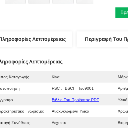
Βρε
Πληροφορίες Λεπτομέρειας
Περιγραφή Του Π
ληροφορίες Λεπτομέρειας
όπος Καταγωγής
Κίνα
Μάρκ
ιστοποίηση
FSC， BSCI， Iso9001
Αριθ
γγραφο
Βιβλίο Του Προϊόντος PDF
Υλικό
αρακτηριστικό Γνώρισμα:
Ανακυκλωμένα Υλικά
Χρώμ
ιαταγή Συνήθειας:
Δεχτείτε
Βιομη