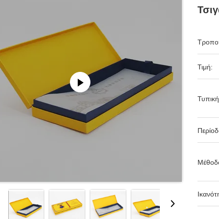
Τσιγ
Τροπο
Τιμή:
Τυπική
Περίο
Μέθοδ
Ικανότ