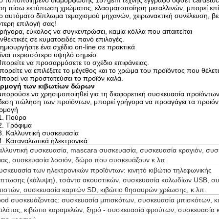
ο τυποποιημένο διαμόρφωσης 157gsm τέχνης έγγραφο όφσετ cardstoc
η πίσω εκτύπωση χρώματος, ελασματοποίηση μεταλλινών, μπορεί επίσ
ο αυτόματο δίπλωμα τεμαχισμού μηχανών, χειρωνακτική συνέλευση, βελτ
τερη επιλογή σας!
ρήγορα, εύκολος να συγκεντρώσει, καμία κόλλα που απαιτείται
νθεκτικές σε κυματοειδές πανό επιλογές.
ημιουργήστε ένα σχέδιο on-line σε πρακτικά
ίναι περισσότερο υψηλό σημείο.
πορείτε να προσαρμόσετε το σχέδιο επιφάνειας.
πορείτε να επιλέξετε το μέγεθος και το χρώμα του προϊόντος που θέλε
πορεί να προστατεύσει το προϊόν καλά.
ρμογή των κιβωτίων δώρων
πορούσε να χρησιμοποιηθεί για τη διαφορετική συσκευασία προϊόντων.
δεση πώληση των προϊόντων, μπορεί γρήγορα να προαγάγει τα προϊόν
ρμογή
1. Πούρο
2. Τρόφιμα
3. Καλλυντική συσκευασία
4. Καταναλωτικά ηλεκτρονικά
καλλυντική συσκευασία, mascara συσκευασία, συσκευασία κραγιόν, συσ
μας, συσκευασία λοσιόν, δώρο που συσκευάζουν κ.λπ.
Συσκευασία των ηλεκτρονικών προϊόντων: κινητό κιβώτιο τηλεφωνικής
ίπτωσης (κάλυψη), τσάντα ακουστικών, συσκευασία καλωδίων USB, σ
τιστών, συσκευασία καρτών SD, κιβώτιο θησαυρών χρέωσης, κ.λπ.
ood συσκευάζοντας: συσκευασία μπισκότων, συσκευασία μπισκότων, κ
ολάτας, κιβώτιο καραμελών, ξηρό - συσκευασία φρούτων, συσκευασία 