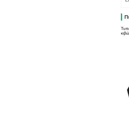
Ε
Π
Τυπώ
κιβ