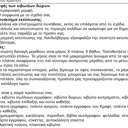
τιο κρασιού
φές των κιβωτίων δώρων
ετραγωνική μορφή
 σύμφωνα με το σχέδιό σας
ονέκτημα εκτύπωσης:
ελάνια και επιστρώματα συνήθειας, εκτός αν επιλέγεται από το σχέδιο.
τιλπνός και αποτυπώστε τις περιοχές σελίδων σε ανάγλυφο για να δημι
αλτό που ταιριάζει με το προϊόν σας.
 μηχανή εκτύπωσης της Χαϋδελβέργης εξασφαλίζει την ποιότητα εκτύπ
βέστερες.
ες:
 σωστή διαταγή μεγέθους είναι μήκος Χ πλάτος Χ βάθος. Τοποθετήστε 
μετωπίζει επάνω. Το μήκος είναι το πιό μακροχρόνιο άνοιγμα από τα αρ
ο πλάτος αναφέρεται στο πιό σύντομο ανοίγοντας μέγεθος από το μέτ
ω προς τα κάτω.
ια τα περισσότερα στοιχεία, μόλις ξέρουμε το ύφος συσκευασίας, το μέ
ιτήσεις εκτύπωσης και την ποσότητα, μπορούμε να σας δώσουμε ένα 
πιπλέον, όλα τα συσκευάζοντας προϊόντα μας προσαρμόζονται σύμφωνα μ
 κατάλογο τιμών.
Q
 είναι η σειρά προϊόντων σας;
ο κιβώτιο σωλήνων εγγράφου, κιβώτιο δώρων, κιβώτιο κοσμήματος, κιβ
τιο, κιβώτιο επίδειξης και ούτω καθεξής.
σάντα εγγράφου, τσάντα αγορών, τσάντα εγγράφου του Κραφτ, τσάντα
 καθεξής.
ημειωματάριο, κατάλογος, περιοδικό, βιβλίο αυτόγραφου. φυλλάδια, ιπ
άρτα εγγράφου, ετικέττες, αυτοκόλλητη ετικέττα
λαστική τσάντα, πλαστικά κιβώτια.