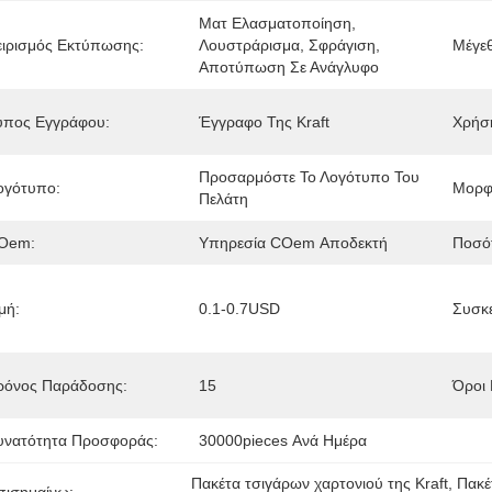
Ματ Ελασματοποίηση, 
ειρισμός Εκτύπωσης:
Λουστράρισμα, Σφράγιση, 
Μέγε
Αποτύπωση Σε Ανάγλυφο
ύπος Εγγράφου:
Έγγραφο Της Kraft
Χρήσ
Προσαρμόστε Το Λογότυπο Του 
ογότυπο:
Μορφ
Πελάτη
Oem:
Υπηρεσία COem Αποδεκτή
Ποσότ
μή:
0.1-0.7USD
Συσκε
ρόνος Παράδοσης:
15
Όροι
υνατότητα Προσφοράς:
30000pieces Ανά Ημέρα
Πακέτα τσιγάρων χαρτονιού της Kraft
, 
Πακέ