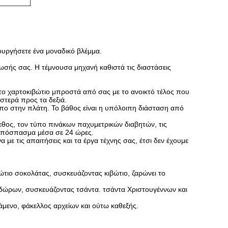
ουργήσετε ένα μοναδικό βλέμμα.
ωσής σας. Η τέμνουσα μηχανή καθιστά τις διαστάσεις
το χαρτοκιβώτιο μπροστά από σας με το ανοικτό τέλος που
ιστερά προς τα δεξιά.
ωπο στην πλάτη. Το βάθος είναι η υπόλοιπη διάσταση από
γεθος, τον τύπο πινάκων παχυμετρικών διαβητών, τις
απόσπασμα μέσα σε 24 ώρες.
ε τις απαιτήσεις και τα έργα τέχνης σας, έτσι δεν έχουμε
ώτιο σοκολάτας, συσκευάζοντας κιβώτιο, ζαρώνει το
 δώρων, συσκευάζοντας τσάντα. τσάντα Χριστουγέννων και
τάμενο, φάκελλος αρχείων και ούτω καθεξής.