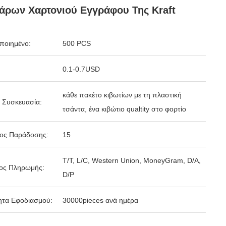
άρων Χαρτονιού Εγγράφου Της Kraft
ποιημένο:
500 PCS
0.1-0.7USD
κάθε πακέτο κιβωτίων με τη πλαστική
 Συσκευασία:
τσάντα, ένα κιβώτιο qualtity στο φορτίο
δος Παράδοσης:
15
T/T, L/C, Western Union, MoneyGram, D/A,
ος Πληρωμής:
D/P
ητα Εφοδιασμού:
30000pieces ανά ημέρα