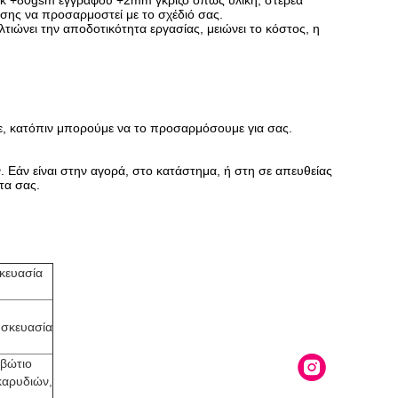
k +80gsm εγγράφου +2mm γκρίζο όπως υλική, στερεά
ης να προσαρμοστεί με το σχέδιό σας.
ιώνει την αποδοτικότητα εργασίας, μειώνει το κόστος, η
τε, κατόπιν μπορούμε να το προσαρμόσουμε για σας.
 Εάν είναι στην αγορά, στο κατάστημα, ή στη σε απευθείας
τα σας.
κευασία
υσκευασία
ιβώτιο
καρυδιών,