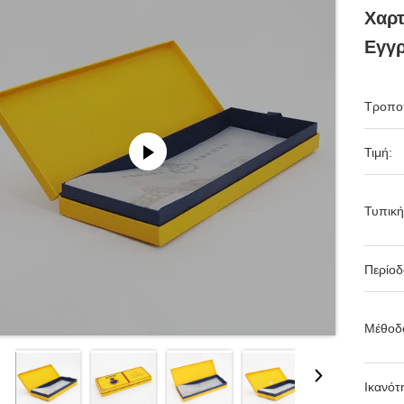
Χαρ
Εγγ
Τροπο
Τιμή:
Τυπική
Περίο
Μέθοδ
Ικανότ