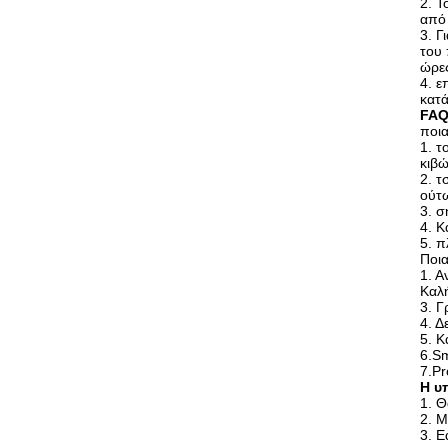
2. Τ
από
3. Γ
του 
ώρε
4. ε
κατά
FA
ποια
1. τ
κιβώ
2. τ
ούτω
3. σ
4. Κ
5. π
Ποια
1. Α
Καλ
3. 
4. 
5. Κ
6.Sm
7.Pr
Η υ
1. Θ
2. 
3. Ε