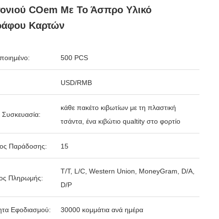
τονιού COem Με Το Άσπρο Υλικό
ράφου Καρτών
ποιημένο:
500 PCS
USD/RMB
κάθε πακέτο κιβωτίων με τη πλαστική
 Συσκευασία:
τσάντα, ένα κιβώτιο qualtity στο φορτίο
δος Παράδοσης:
15
T/T, L/C, Western Union, MoneyGram, D/A,
ος Πληρωμής:
D/P
ητα Εφοδιασμού:
30000 κομμάτια ανά ημέρα