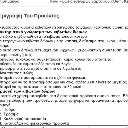
πισημαίνω:
Κενά κιβώτια τσιγάρων χαρτονιού cOem
, 
Κ
εριγραφή Του Προϊόντος
ευάζοντας κιβώτια κιβωτίων περίπτωσης τσιγάρων χαρτονιού cOem ερ
ακτηριστικό γνώρισμα των κιβωτίων δώρων
ο ειδικό σχέδιο καθιστά το κιβώτιο ελκυστικότερο
ο τετραγωνικό κιβώτιο δώρων με το καπάκι, διαθέσιμο στα μικρά, μέσα 
έσιμο.
ο αυτόματο δίπλωμα τεμαχισμού μηχανών, χειρωνακτική συνέλευση, βελτι
τερη επιλογή σας.
ρήγορα, εύκολος να συγκεντρώσει, καμία κόλλα που απαιτείται.
νθεκτικές σε κυματοειδές πανό επιλογές.
ημιουργήστε ένα σχέδιο on-line σε λίγα λεπτά
ίναι πιό πολυτελές
πορείτε να προσαρμόσετε το σχέδιο επιφάνειας
πορούμε να το προσαρμόσουμε για σας, αφότου επιλέγετε το μέγεθος 
πορεί να προστατεύσει το προϊόν πολύ καλά.
ρμογή των κιβωτίων δώρων
έστε να χρησιμοποιηθείτε στα διαφορετικά προϊόντα συσκευασίας. Εάν
δεση πώληση των προϊόντων, μπορεί γρήγορα να προαγάγει τα προϊόν
ρμογή
1. Πούρο
2. Τρόφιμα
3. Καλλυντική συσκευασία
4. Καταναλωτικά ηλεκτρονικά προϊόντα