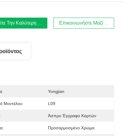
ίτε Την Καλύτερη Τιμή
Επικοινωνήστε Μαζί Μας.
ροϊόντος
α
Yongjian
μό Μοντέλου
L09
:
Άσπρο Έγγραφο Καρτών
α:
Προσαρμοσμένο Χρώμα