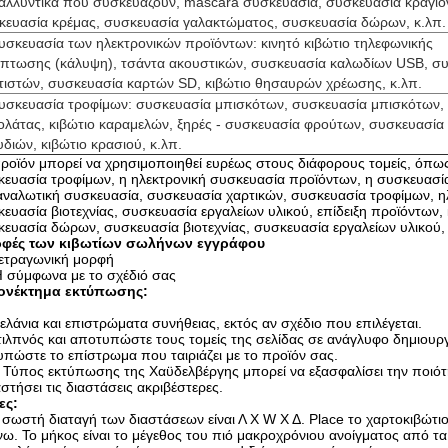
Καλλυντικά που συσκευάζουν, mascara συσκευασία, συσκευασία κραγιό
κευασία κρέμας, συσκευασία γαλακτώματος, συσκευασία δώρων, κ.λπ.
Συσκευασία των ηλεκτρονικών προϊόντων: κινητό κιβώτιο τηλεφωνικής
ίπτωσης (κάλυψη), τσάντα ακουστικών, συσκευασία καλωδίων USB, σ
τιστών, συσκευασία καρτών SD, κιβώτιο θησαυρών χρέωσης, κ.λπ.
Συσκευασία τροφίμων: συσκευασία μπισκότων, συσκευασία μπισκότων, 
ολάτας, κιβώτιο καραμελών, ξηρές - συσκευασία φρούτων, συσκευασία
διών, κιβώτιο κρασιού, κ.λπ.
ροϊόν μπορεί να χρησιμοποιηθεί ευρέως στους διάφορους τομείς, όπως
ευασία τροφίμων, η ηλεκτρονική συσκευασία προϊόντων, η συσκευασί
αναλωτική συσκευασία, συσκευασία χαρτικών, συσκευασία τροφίμων, 
ευασία βιοτεχνίας, συσκευασία εργαλείων υλικού, επίδειξη προϊόντων, 
ευασία δώρων, συσκευασία βιοτεχνίας, συσκευασία εργαλείων υλικού, 
φές των κιβωτίων σωλήνων εγγράφου
ετραγωνική μορφή
 σύμφωνα με το σχέδιό σας
ονέκτημα εκτύπωσης:
ελάνια και επιστρώματα συνήθειας, εκτός αν σχέδιο που επιλέγεται.
τιλπνός και αποτυπώστε τους τομείς της σελίδας σε ανάγλυφο δημιουργ
υπώστε το επίστρωμα που ταιριάζει με το προϊόν σας.
 Τύπος εκτύπωσης της Χαϋδελβέργης μπορεί να εξασφαλίσει την ποιό
στήσει τις διαστάσεις ακριβέστερες.
ες:
 σωστή διαταγή των διαστάσεων είναι Λ Χ W Χ Δ. Place το χαρτοκιβώτι
ω. Το μήκος είναι το μέγεθος του πιό μακροχρόνιου ανοίγματος από τα