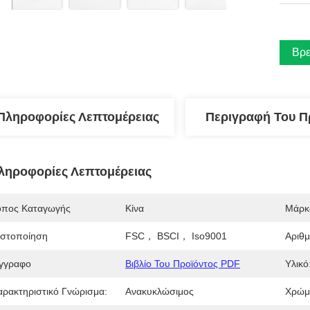
Βρε
Πληροφορίες Λεπτομέρειας
Περιγραφή Του Π
ληροφορίες Λεπτομέρειας
όπος Καταγωγής
Κίνα
Μάρκ
ιστοποίηση
FSC， BSCI， Iso9001
Αριθ
γγραφο
Βιβλίο Του Προϊόντος PDF
Υλικό
αρακτηριστικό Γνώρισμα:
Ανακυκλώσιμος
Χρώμ