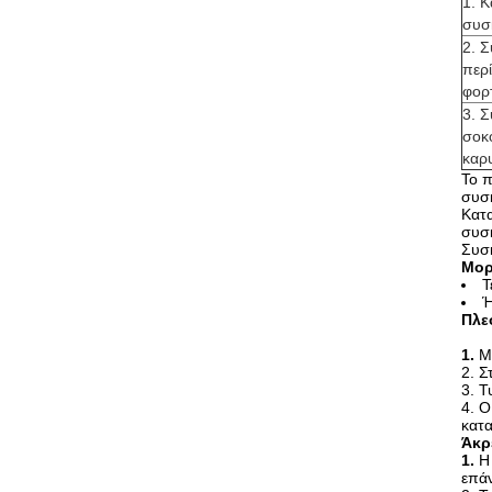
1. 
συσ
2. 
περ
φορ
3. 
σοκ
καρυ
Το π
συσκ
Κατ
συσκ
Συσκ
Μορ
Τ
Ή
Πλε
1.
Μ
2. Σ
3. Τ
4. Ο
κατα
Άκρ
1.
Η
επάν