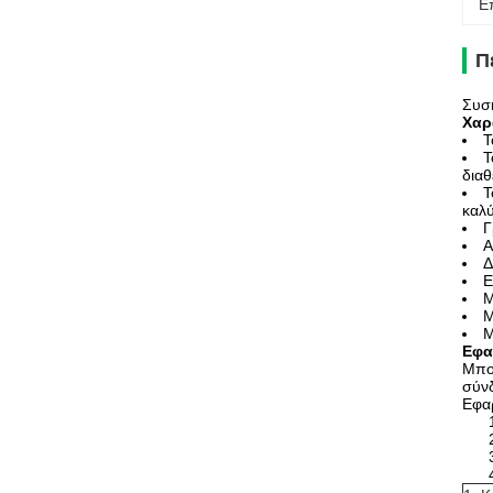
Ε
Π
Συσκ
Χαρ
Τ
Τ
διαθ
Τ
καλύ
Γ
Α
Δ
Ε
Μ
Μ
Μ
Εφα
Μπορ
σύν
Εφα