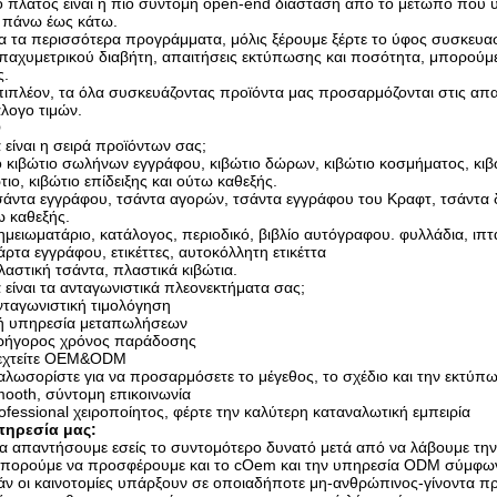
ο πλάτος είναι η πιό σύντομη open-end διάσταση από το μέτωπο που υ
 πάνω έως κάτω.
ια τα περισσότερα προγράμματα, μόλις ξέρουμε ξέρτε το ύφος συσκευα
παχυμετρικού διαβήτη, απαιτήσεις εκτύπωσης και ποσότητα, μπορούμ
ς.
πιπλέον, τα όλα συσκευάζοντας προϊόντα μας προσαρμόζονται στις απαιτ
λογο τιμών.
Q
 είναι η σειρά προϊόντων σας;
ο κιβώτιο σωλήνων εγγράφου, κιβώτιο δώρων, κιβώτιο κοσμήματος, κιβ
τιο, κιβώτιο επίδειξης και ούτω καθεξής.
σάντα εγγράφου, τσάντα αγορών, τσάντα εγγράφου του Κραφτ, τσάντα
 καθεξής.
ημειωματάριο, κατάλογος, περιοδικό, βιβλίο αυτόγραφου. φυλλάδια, ιπ
άρτα εγγράφου, ετικέττες, αυτοκόλλητη ετικέττα
λαστική τσάντα, πλαστικά κιβώτια.
 είναι τα ανταγωνιστικά πλεονεκτήματα σας;
νταγωνιστική τιμολόγηση
ή υπηρεσία μεταπωλήσεων
Γρήγορος χρόνος παράδοσης
Δεχτείτε OEM&ODM
αλωσορίστε για να προσαρμόσετε το μέγεθος, το σχέδιο και την εκτύπ
ooth, σύντομη επικοινωνία
ofessional χειροποίητος, φέρτε την καλύτερη καταναλωτική εμπειρία
πηρεσία μας:
α απαντήσουμε εσείς το συντομότερο δυνατό μετά από να λάβουμε την
Μπορούμε να προσφέρουμε και το cOem και την υπηρεσία ODM σύμφων
άν οι καινοτομίες υπάρξουν σε οποιαδήποτε μη-ανθρώπινος-γίνοντα 