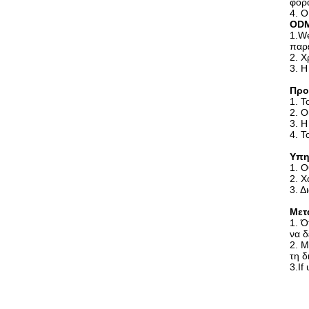
φορά
4. Ο
ODM
1.We
παρέ
2. Χ
3. Η
Προ
1. 
2. Ο
3. Η
4. Τ
Υπη
1. Ο
2. Χ
3. Δ
Μετ
1. Ό
να δ
2. Μ
τη δ
3.If