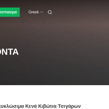
όσπασμα
Greek
ΌΝΤΑ
κυκλώσιμα Κενά Κιβώτια Τσιγάρων