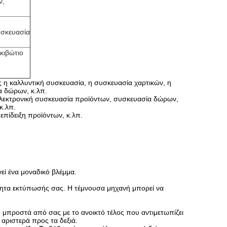
ν,
υσκευασία
κιβώτιο
 η καλλυντική συσκευασία, η συσκευασία χαρτικών, η
α δώρων, κ.λπ.
ηλεκτρονική συσκευασία προϊόντων, συσκευασία δώρων,
κ.λπ.
επίδειξη προϊόντων, κ.λπ.
εί ένα μοναδικό βλέμμα.
τητα εκτύπωσής σας. Η τέμνουσα μηχανή μπορεί να
ο μπροστά από σας με το ανοικτό τέλος που αντιμετωπίζει
 αριστερά προς τα δεξιά.