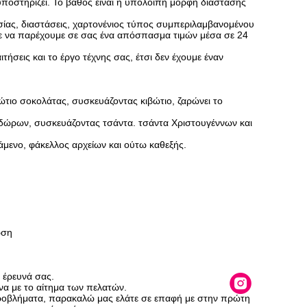
ποστηρίζει. Το βάθος είναι η υπόλοιπη μορφή διάστασης
σίας, διαστάσεις, χαρτονένιος τύπος συμπεριλαμβανομένου
ε να παρέχουμε σε σας ένα απόσπασμα τιμών μέσα σε 24
ήσεις και το έργο τέχνης σας, έτσι δεν έχουμε έναν
ώτιο σοκολάτας, συσκευάζοντας κιβώτιο, ζαρώνει το
 δώρων, συσκευάζοντας τσάντα. τσάντα Χριστουγέννων και
τάμενο, φάκελλος αρχείων και ούτω καθεξής.
ωση
 έρευνά σας.
α με το αίτημα των πελατών.
προβλήματα, παρακαλώ μας ελάτε σε επαφή με στην πρώτη