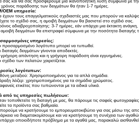
 σας και θα σας προσφέρουμε μια ικανοποιητική λύση σύμφωνα με τη
 χρόνος παράδοσης των δειγμάτων θα ήταν 1-7 ημέρες.
/OEM υπηρεσία:
 έχουν τους επαγγελματικούς σχεδιαστές μας που μπορούν να καλύψο
χετε το σχέδιό σας, η αμοιβή δειγμάτων θα βασιστεί στο σχέδιό σας.
ρόνος αδιαβροχοποίησης: 3-7 ημέρες, εάν υπάρχει μια έκτακτη ανάγκη,
 αμοιβή δειγμάτων θα επιστραφεί σύμφωνα με την ποσότητα διαταγής 
σαρμοσμένες υπηρεσίες:
Το προσαρμοσμένο λογότυπο μπορεί να τυπωθεί.
ι διαταγές δειγμάτων γίνονται αποδεκτές.
 γρήγορη απάντηση και η γρήγορη παράδοση είναι εγγυημένες.
ο σχέδιο των πελατών χαιρετίζεται.
ρεσίες λογότυπων:
θόνη μεταξιού: Χρησιμοποιημένος για τα απλά σημάδια.
άραξη λέιζερ: χρησιμοποιημένος για τα σημάδια χρώματος.
ιαφανείς ετικέτες που τυπώνονται με τα ειδικά υλικά.
ά από τις υπηρεσίες πωλήσεων:
ταν τοποθετείτε τη διαταγή με μας, θα πάρουμε τις σαφείς φωτογραφίες
είτε τα προϊόντα σας βαθμιαία.
πορούμε να κρατήσουμε το εμπορευματοκιβώτιο για σας μέσω της απο
ιάρκεια να διαμετακομίσουμε και να κρατήσουμε τη συνέχεια των αγαθώ
 υπάρχει οποιοδήποτε πρόβλημα με τα αγαθά μας, παρακαλώ αισθανθείτ