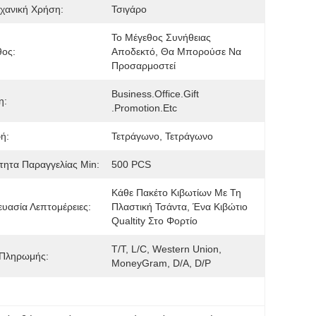
χανική Χρήση:
Τσιγάρο
Το Μέγεθος Συνήθειας 
θος:
Αποδεκτό, Θα Μπορούσε Να 
Προσαρμοστεί
Business.office.gift 
η:
.promotion.etc
ή:
Τετράγωνο, Τετράγωνο
ητα Παραγγελίας Min:
500 PCS
Κάθε Πακέτο Κιβωτίων Με Τη 
υασία Λεπτομέρειες:
Πλαστική Τσάντα, Ένα Κιβώτιο 
Qualtity Στο Φορτίο
T/T, L/C, Western Union, 
 Πληρωμής:
MoneyGram, D/A, D/P