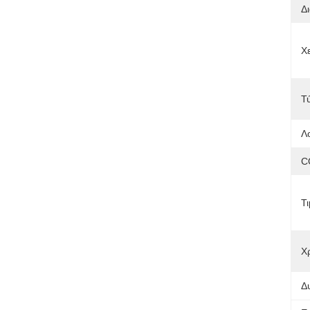
Δ
Χ
Τ
Λ
C
Τι
Χ
Δ