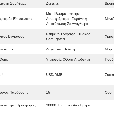
ιαταγή Συνήθειας:
Δεχτείτε
Βιομη
Ματ Ελασματοποίηση, 
ειρισμός Εκτύπωσης:
Λουστράρισμα, Σφράγιση, 
Μέγε
Αποτύπωση Σε Ανάγλυφο
Ντυμένο Έγγραφο, Πίνακας 
ύπος Εγγράφου:
Χρήσ
Comugated
ογότυπο:
Λογότυπο Πελάτη
Μορφ
Oem:
Υπηρεσία COem Αποδεκτή
Ποσότ
μή:
USD/RMB
Συσκε
ρόνος Παράδοσης:
15
Όροι
υνατότητα Προσφοράς:
30000 Κομμάτια Ανά Ημέρα