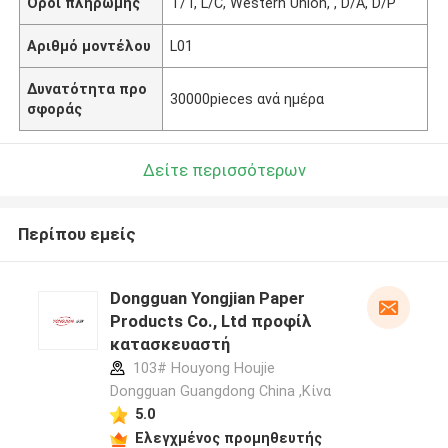
Όροι πληρωμής
T/T, L/C, Western Union, , D/A, D/P
Αριθμό μοντέλου
L01
Δυνατότητα προ
30000pieces ανά ημέρα
σφοράς
Δείτε περισσότερων
Περίπου εμείς
Dongguan Yongjian Paper
Products Co., Ltd προφίλ
κατασκευαστή
103# Houyong Houjie
Dongguan Guangdong China ,Κίνα
5.0
Ελεγχμένος προμηθευτής