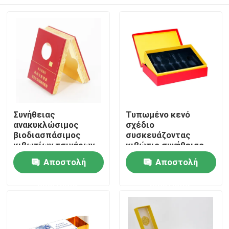
Συνήθειας
Τυπωμένο κενό
ανακυκλώσιμος
σχέδιο
βιοδιασπάσιμος
συσκευάζοντας
κιβωτίων τσιγάρων
κιβώτιο συνήθειας,
χαρτονιού
περίπτωση
Σπίτι
Αποστολή
Αποστολή
εκτύπωσης κενός
κιβωτίων τσιγάρων
χαρτονιού
ερώτησης
ερώτησης
Προϊόντα
βίντεο