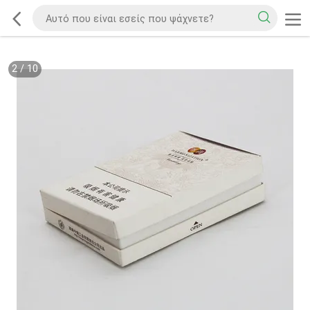
2
/
10