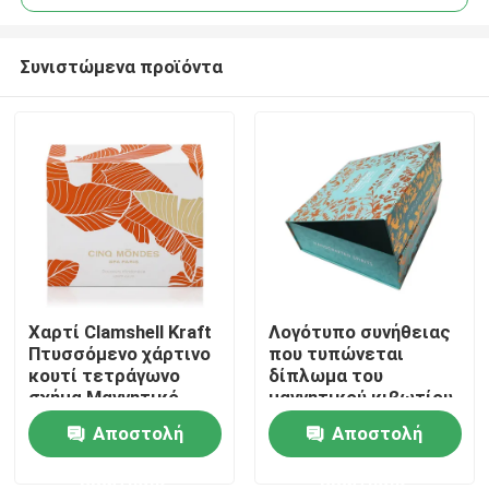
Συνιστώμενα προϊόντα
Χαρτί Clamshell Kraft
Λογότυπο συνήθειας
Σπίτι
Πτυσσόμενο χάρτινο
που τυπώνεται
κουτί τετράγωνο
δίπλωμα του
σχήμα Μαγνητικό
μαγνητικού κιβωτίου
Προϊόντα
κουτί κλεισίματος
δώρων με την
Αποστολή
Αποστολή
με χρυσό φύλλο
κορδέλλα FSC
ΛΟΓΟΤΥΠΟ
επικυρωμένη
ερώτησης
ερώτησης
βίντεο