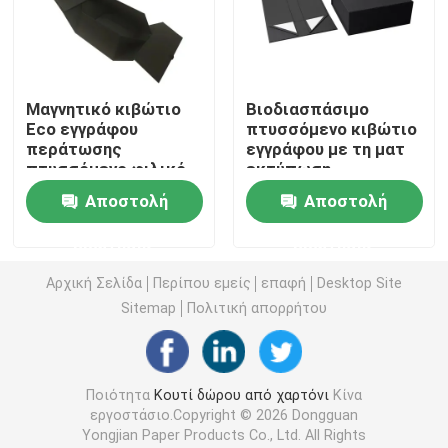
Κουτί από χαρτόνι πολυτέλειας
Μαγνητικό κιβώτιο
Βιοδιασπάσιμο
Κουτί συσκευασίας χάρτινου σωλήνα
Eco εγγράφου
πτυσσόμενο κιβώτιο
περάτωσης
εγγράφου με τη ματ
πτυσσόμενο φιλικό
εκτύπωση
πτυσσόμενο κιβώτιο εγγράφου
με την εκτύπωση
αποτύπωσης σε
Αποστολή
Αποστολή
CMYK Pantone
ανάγλυφο
ελασματοποίησης
Πτυσσόμενο κιβώτιο καρτών
ερώτησης
ερώτησης
Αρχική Σελίδα
Περίπου εμείς
επαφή
Desktop Site
Συσκευάζοντας κιβώτιο τσιγάρων
Sitemap
Πολιτική απορρήτου
Κουτί συσκευασίας Vape
Ποιότητα
Κουτί δώρου από χαρτόνι
Κίνα
εργοστάσιο.Copyright © 2026 Dongguan
Ζαρωμένο κουτί από χαρτόνι
Yongjian Paper Products Co., Ltd. All Rights