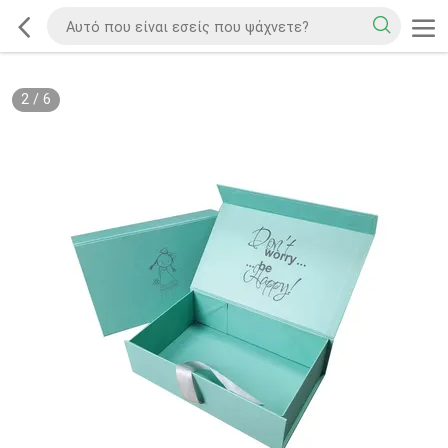
2
/
6