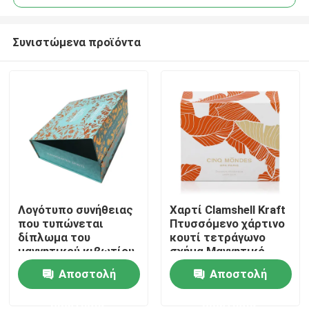
Συνιστώμενα προϊόντα
Λογότυπο συνήθειας
Χαρτί Clamshell Kraft
Σπίτι
που τυπώνεται
Πτυσσόμενο χάρτινο
δίπλωμα του
κουτί τετράγωνο
μαγνητικού κιβωτίου
σχήμα Μαγνητικό
Προϊόντα
δώρων με την
κουτί κλεισίματος
Αποστολή
Αποστολή
κορδέλλα FSC
με χρυσό φύλλο
επικυρωμένη
ΛΟΓΟΤΥΠΟ
ερώτησης
ερώτησης
βίντεο