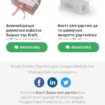
Κουτί από χαρτόνι πολυτέλειας
Ανακυκλώσιμο
Κουτί από χαρτόνι με
Κουτί συσκευασίας χάρτινου σωλήνα
μαγνητικό κιβώτιο
το μαγνητικό
δώρων της Kraft,
άκαμπτο χαρτονένιο
κιβώτιο εγγράφου
υλικό κιβωτίων
πτυσσόμενο κιβώτιο εγγράφου
πολυτέλειας με το
δώρων
Αποστολή
Αποστολή
cOem κορδελλών
μαξιλαροθηκών
μεταξιού περάτωσης
Πτυσσόμενο κιβώτιο καρτών
ερώτησης
ερώτησης
Αρχική Σελίδα
Περίπου εμείς
επαφή
Desktop Site
Συσκευάζοντας κιβώτιο τσιγάρων
Sitemap
Πολιτική απορρήτου
Κουτί συσκευασίας Vape
Ποιότητα
Κουτί δώρου από χαρτόνι
Κίνα
εργοστάσιο.Copyright © 2026 Dongguan
Ζαρωμένο κουτί από χαρτόνι
Yongjian Paper Products Co., Ltd. All Rights