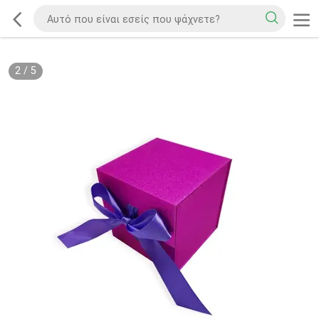
2
/
5