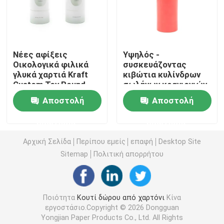
Κουτί από χαρτόνι πολυτέλειας
Νέες αφίξεις
Υψηλός -
Κουτί συσκευασίας χάρτινου σωλήνα
Οικολογικά φιλικά
συσκευάζοντας
γλυκά χαρτιά Kraft
κιβώτια κυλίνδρων
Custom Toy Round
σωλήνων κραγιονιών
πτυσσόμενο κιβώτιο εγγράφου
Tube Αποθήκευση
χαρτονιού σχεδίου
Αποστολή
Αποστολή
Κουτί δώρο
εκτύπωσης
ποιοτικής συνήθειας
Πτυσσόμενο κιβώτιο καρτών
ερώτησης
ερώτησης
Αρχική Σελίδα
Περίπου εμείς
επαφή
Desktop Site
Συσκευάζοντας κιβώτιο τσιγάρων
Sitemap
Πολιτική απορρήτου
Κουτί συσκευασίας Vape
Ποιότητα
Κουτί δώρου από χαρτόνι
Κίνα
εργοστάσιο.Copyright © 2026 Dongguan
Ζαρωμένο κουτί από χαρτόνι
Yongjian Paper Products Co., Ltd. All Rights