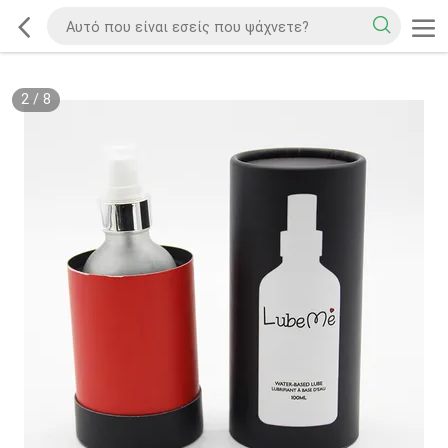
2
/
8