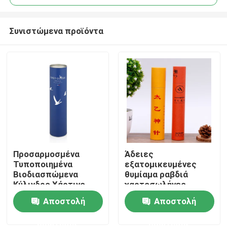
Συνιστώμενα προϊόντα
Προσαρμοσμένα
Άδειες
Σπίτι
Τυποποιημένα
εξατομικευμένες
Βιοδιασπώμενα
θυμίαμα ραβδιά
Κύλινδρο Χάρτινο
χαρτοσωλήνες
Προϊόντα
Κάρτορν Κουτιά
συσκευασία
Αποστολή
Αποστολή
Τυβώματος
συσκευασία
Κοσμητική Συσκευή
στρογγυλά κουτιά
ερώτησης
ερώτησης
βίντεο
Τυβώματος Κουτί με