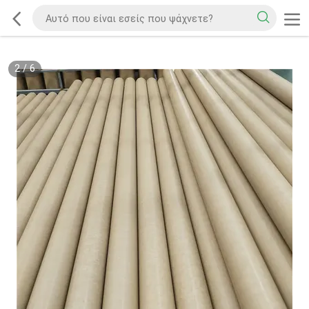
2
/
6