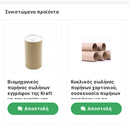
Συνιστώμενα προϊόντα
Βιομηχανικός
Κυκλικός σωλήνας
πυρήνας σωλήνων
πυρήνων χαρτονιού,
Σπίτι
εγγράφου της Kraft
συσκευασία πυρήνων
με την εκτύπωση
εγγράφου με το
αποτύπωσης σε
χρώμα CMYK
Αποστολή
Αποστολή
Προϊόντα
ανάγλυφο χρώματος
CMYK
ερώτησης
ερώτησης
βίντεο