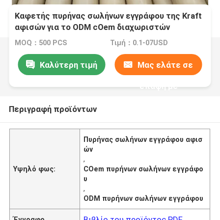
Καφετής πυρήνας σωλήνων εγγράφου της Kraft
αφισών για το ODM cOem διαχωριστών
μπαταριών λίθιου
MOQ：500 PCS
Τιμή：0.1-07USD
Καλύτερη τιμή
Μας ελάτε σε
επαφή με
Περιγραφή προϊόντων
Πυρήνας σωλήνων εγγράφου αφισ
ών
,
Υψηλό φως:
COem πυρήνων σωλήνων εγγράφο
υ
,
ODM πυρήνων σωλήνων εγγράφου
Βιβλίο του προϊόντος PDF
Έγγραφο