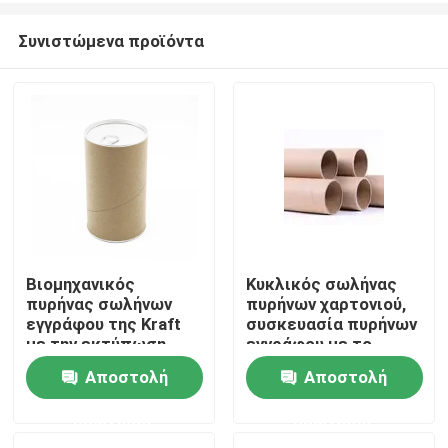
Συνιστώμενα προϊόντα
Βιομηχανικός
Κυκλικός σωλήνας
πυρήνας σωλήνων
πυρήνων χαρτονιού,
Σπίτι
εγγράφου της Kraft
συσκευασία πυρήνων
με την εκτύπωση
εγγράφου με το
αποτύπωσης σε
χρώμα CMYK
Αποστολή
Αποστολή
Προϊόντα
ανάγλυφο χρώματος
CMYK
ερώτησης
ερώτησης
βίντεο