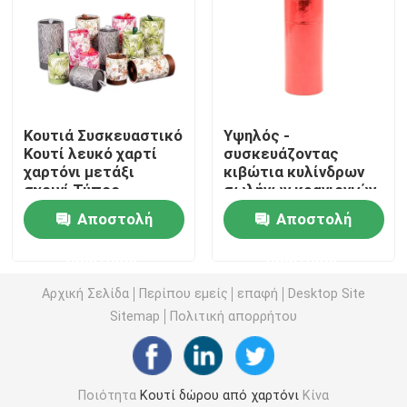
Κουτί από χαρτόνι πολυτέλειας
Κουτί συσκευασίας χάρτινου σωλήνα
Κουτιά Συσκευαστικό
Υψηλός -
Κουτί λευκό χαρτί
συσκευάζοντας
πτυσσόμενο κιβώτιο εγγράφου
χαρτόνι μετάξι
κιβώτια κυλίνδρων
σχοινί Τύπος
σωλήνων κραγιονιών
εκτύπωσης Γάμος
χαρτονιού σχεδίου
Αποστολή
Αποστολή
Πτυσσόμενο κιβώτιο καρτών
Πάρτι Δώρο Πακέτο
εκτύπωσης
Τύπος
ποιοτικής συνήθειας
ερώτησης
ερώτησης
Συσκευάζοντας κιβώτιο τσιγάρων
Αρχική Σελίδα
Περίπου εμείς
επαφή
Desktop Site
Sitemap
Πολιτική απορρήτου
Κουτί συσκευασίας Vape
Ζαρωμένο κουτί από χαρτόνι
Ποιότητα
Κουτί δώρου από χαρτόνι
Κίνα