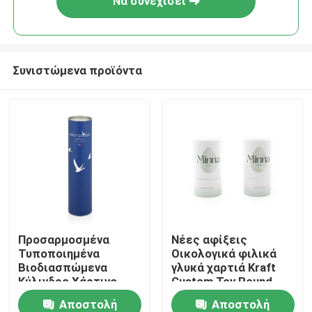
Να συνεχίσει
Συνιστώμενα προϊόντα
Σπίτι
Προσαρμοσμένα
Νέες αφίξεις
Τυποποιημένα
Οικολογικά φιλικά
Προϊόντα
Βιοδιασπώμενα
γλυκά χαρτιά Kraft
Κύλινδρο Χάρτινο
Custom Toy Round
Κάρτορν Κουτιά
Tube Αποθήκευση
Αποστολή
Αποστολή
βίντεο
Τυβώματος
Κουτί δώρο