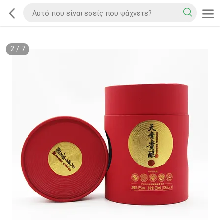
2
/
7