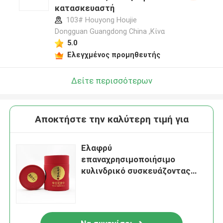
κατασκευαστή
103# Houyong Houjie
Dongguan Guangdong China ,Κίνα
5.0
Ελεγχμένος προμηθευτής
Δείτε περισσότερων
Αποκτήστε την καλύτερη τιμή για
Ελαφρύ
επαναχρησιμοποιήσιμο
κυλινδρικό συσκευάζοντας
κιβώτιο χαρτονιού για τη
συσκευασία μπουκαλιών
ουίσκυ