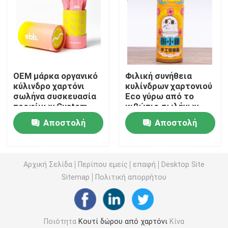
Κουτί από χαρτόνι πολυτέλειας
Κουτί συσκευασίας χάρτινου σωλήνα
OEM μάρκα οργανικό
Φιλική συνήθεια
κύλινδρο χαρτόνι
κυλίνδρων χαρτονιού
πτυσσόμενο κιβώτιο εγγράφου
σωλήνα συσκευασία
Eco γύρω από το
τροφίμων Custom
κιβώτιο σωλήνων
χαλαρή τσαγιέρα
εγγράφου για το
Αποστολή
Αποστολή
Πτυσσόμενο κιβώτιο καρτών
στρογγυλή
γρίφο
συσκευασία χαρτιού
ερώτησης
ερώτησης
σωλήνα
Συσκευάζοντας κιβώτιο τσιγάρων
Αρχική Σελίδα
Περίπου εμείς
επαφή
Desktop Site
Sitemap
Πολιτική απορρήτου
Κουτί συσκευασίας Vape
Ζαρωμένο κουτί από χαρτόνι
Ποιότητα
Κουτί δώρου από χαρτόνι
Κίνα