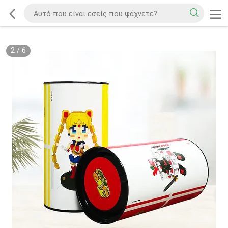
2
/
6