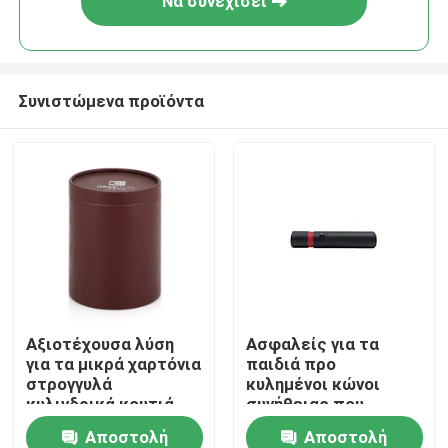
Να συνεχίσει
Συνιστώμενα προϊόντα
Σπίτι
Αξιοτέχουσα λύση
Ασφαλείς για τα
για τα μικρά χαρτόνια
παιδιά προ
Προϊόντα
στρογγυλά
κυλημένοι κώνοι
κυλινδρικά κουτιά
συνήθειας που
χαρτιού δώρων
συσκευάζουν
Αποστολή
Αποστολή
βίντεο
παιδιών