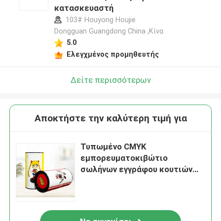
κατασκευαστή
103# Houyong Houjie
Dongguan Guangdong China ,Κίνα
5.0
Ελεγχμένος προμηθευτής
Δείτε περισσότερων
Αποκτήστε την καλύτερη τιμή για
Τυπωμένο CMYK
εμπορευματοκιβώτιο
σωλήνων εγγράφου κουτιών
από χαρτόνι τσαγιού
συσκευάζοντας με το μαύρο
καπάκι