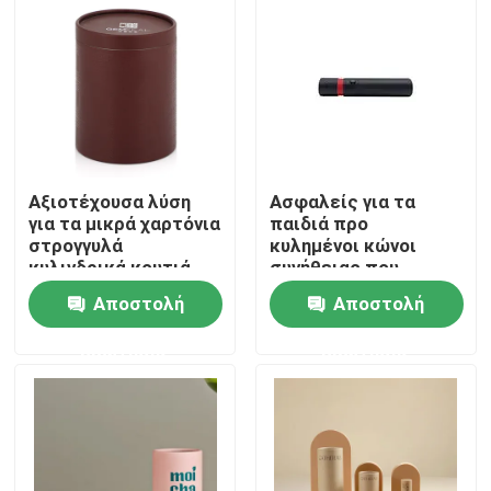
Αξιοτέχουσα λύση
Ασφαλείς για τα
για τα μικρά χαρτόνια
παιδιά προ
στρογγυλά
κυλημένοι κώνοι
κυλινδρικά κουτιά
συνήθειας που
χαρτιού δώρων
συσκευάζουν
Αποστολή
Αποστολή
παιδιών
συσκευάζοντας
Σπίτι
ερώτησης
ερώτησης
κιβώτιο ρόλων
απόδειξης το προ
Προϊόντα
βίντεο