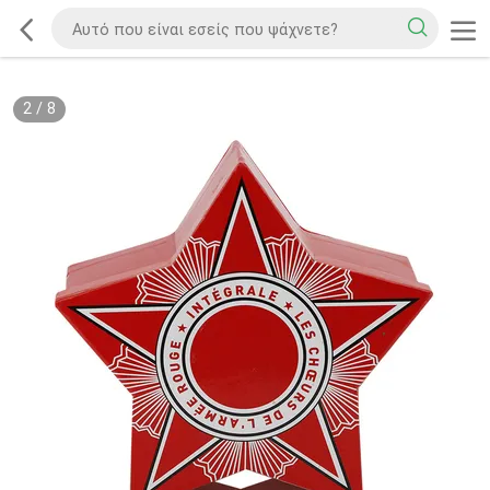
2
/
8