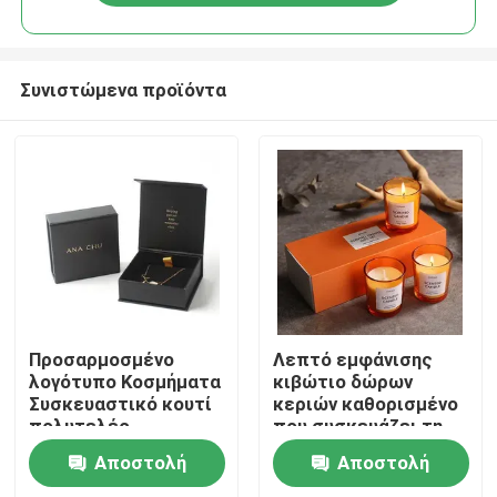
Συνιστώμενα προϊόντα
Σπίτι
Προσαρμοσμένο
Λεπτό εμφάνισης
λογότυπο Κοσμήματα
κιβώτιο δώρων
Συσκευαστικό κουτί
κεριών καθορισμένο
Προϊόντα
πολυτελές
που συσκευάζει τη
περιδέραιο βραχιόλι
συνήθεια
Αποστολή
Αποστολή
κοσμήματα κουτί με
πολυτέλειας 3
βίντεο
βελούδο εισαγωγή
κιβωτίων κεριών με