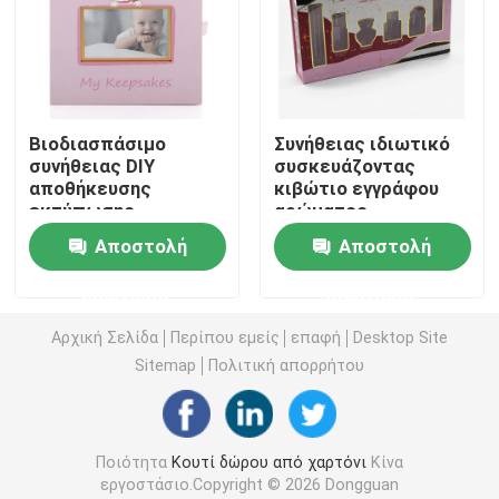
Κουτί από χαρτόνι πολυτέλειας
Κουτί συσκευασίας χάρτινου σωλήνα
Βιοδιασπάσιμο
Συνήθειας ιδιωτικό
συνήθειας DIY
συσκευάζοντας
αποθήκευσης
κιβώτιο εγγράφου
πτυσσόμενο κιβώτιο εγγράφου
εκτύπωσης
αρώματος
εγγράφου κιβωτίων
παραθύρων ετικετών
Αποστολή
Αποστολή
μωρών ρόδινο
σαφές με το ένθετο
Πτυσσόμενο κιβώτιο καρτών
κιβώτιο
ερώτησης
ερώτησης
φωτογραφιών
δώρων καθορισμένο
Αρχική Σελίδα
Περίπου εμείς
επαφή
Desktop Site
Συσκευάζοντας κιβώτιο τσιγάρων
νεογέννητο με 5
κιβώτια
Sitemap
Πολιτική απορρήτου
Κουτί συσκευασίας Vape
Ποιότητα
Κουτί δώρου από χαρτόνι
Κίνα
Ζαρωμένο κουτί από χαρτόνι
εργοστάσιο.Copyright © 2026 Dongguan