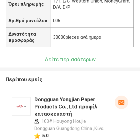
T/T, L/C, Western Union, MoneyGram,
Όροι πληρωμής
D/A, D/P
Αριθμό μοντέλου
L06
Δυνατότητα
30000pieces ανά ημέρα
προσφοράς
Δείτε περισσότερων
Περίπου εμείς
Dongguan Yongjian Paper
Products Co., Ltd προφίλ
κατασκευαστή
103# Houyong Houjie
Dongguan Guangdong China ,Κίνα
5.0