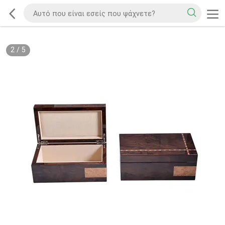
2
/
5