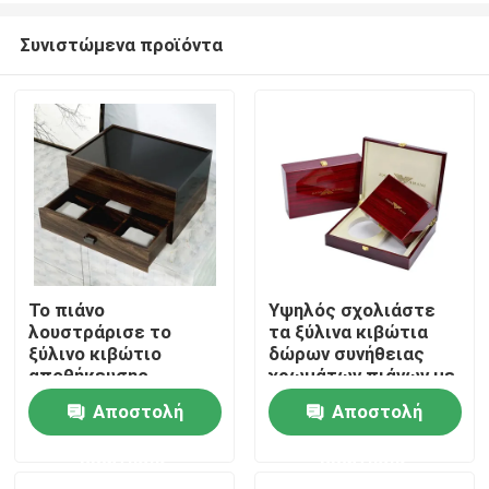
Συνιστώμενα προϊόντα
Το πιάνο
Υψηλός σχολιάστε
λουστράρισε το
τα ξύλινα κιβώτια
Σπίτι
ξύλινο κιβώτιο
δώρων συνήθειας
αποθήκευσης
χρωμάτων πιάνων με
κοσμήματος με το
το λογότυπο λέιζερ
Αποστολή
Αποστολή
Προϊόντα
ODM cOem
συνήθειας
συρταριών με λάκκα
ερώτησης
ερώτησης
βίντεο