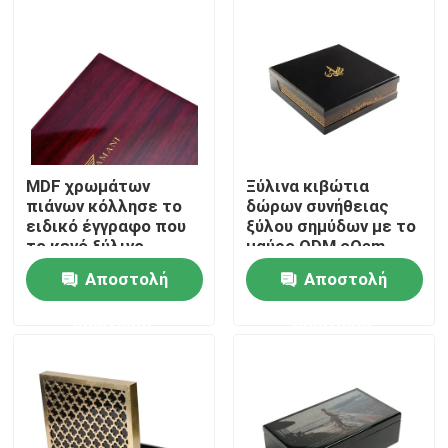
Περίπου εμείς
Γύρος εργοστασίων
Ποιοτικός έλεγχος
MDF χρωμάτων
Ξύλινα κιβώτια
πιάνων κόλλησε το
δώρων συνήθειας
ειδικό έγγραφο που
ξύλου σημύδων με το
το κενό ξύλινο
μαύρο ODM cOem
Μας ελάτε σε επαφή με
συσκευάζοντας
λάκκας
Αποστολή
Αποστολή
κιβώτιο δώρων
υψηλό σχολιάζει
Ζητήστε ένα απόσπασμα
ερώτησης
ερώτησης
Κουτί δώρου από χαρτόνι
Κιβώτιο δώρων σωλήνων χαρτονιού