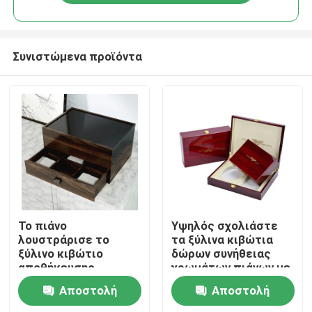
Συνιστώμενα προϊόντα
Σπίτι
Το πιάνο
Υψηλός σχολιάστε
λουστράρισε το
τα ξύλινα κιβώτια
ξύλινο κιβώτιο
δώρων συνήθειας
Προϊόντα
αποθήκευσης
χρωμάτων πιάνων με
κοσμήματος με το
το λογότυπο λέιζερ
Αποστολή
Αποστολή
ODM cOem
συνήθειας
βίντεο
συρταριών με λάκκα