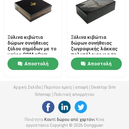
Κουτί από χαρτόνι πολυτέλειας
Κουτί συσκευασίας χάρτινου σωλήνα
Ξύλινα κιβώτια
Ξύλινα κιβώτια
δώρων συνήθειας
δώρων συνήθειας
ξύλου σημύδων με το
ζωγραφικής λάκκας
πτυσσόμενο κιβώτιο εγγράφου
μαύρο ODM cOem
πολυτέλειας για τη
λάκκας
συσκευασία
Αποστολή
Αποστολή
κοσμήματος
Πτυσσόμενο κιβώτιο καρτών
σοκολάτας
ερώτησης
ερώτησης
Αρχική Σελίδα
Περίπου εμείς
επαφή
Desktop Site
Συσκευάζοντας κιβώτιο τσιγάρων
Sitemap
Πολιτική απορρήτου
Κουτί συσκευασίας Vape
Ποιότητα
Κουτί δώρου από χαρτόνι
Κίνα
Ζαρωμένο κουτί από χαρτόνι
εργοστάσιο.Copyright © 2026 Dongguan