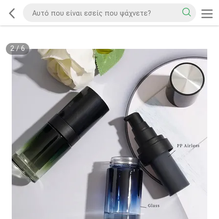
2
/
6