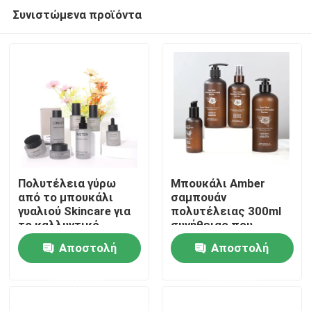
Συνιστώμενα προϊόντα
Πολυτέλεια γύρω
Μπουκάλι Amber
από το μπουκάλι
σαμπουάν
γυαλιού Skincare για
πολυτέλειας 300ml
Σπίτι
το καλλυντικό
συνήθειας που
λοσιόν τονωτικού
παγώνουν με την
Αποστολή
Αποστολή
κρέμας
πλαστική αντλία
Προϊόντα
ερώτησης
ερώτησης
βίντεο