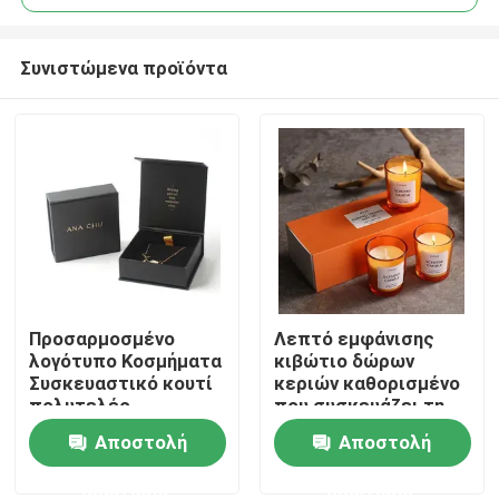
Συνιστώμενα προϊόντα
Προσαρμοσμένο
Λεπτό εμφάνισης
Σπίτι
λογότυπο Κοσμήματα
κιβώτιο δώρων
Συσκευαστικό κουτί
κεριών καθορισμένο
πολυτελές
που συσκευάζει τη
Προϊόντα
περιδέραιο βραχιόλι
συνήθεια
Αποστολή
Αποστολή
κοσμήματα κουτί με
πολυτέλειας 3
βελούδο εισαγωγή
κιβωτίων κεριών με
ερώτησης
ερώτησης
βίντεο
το λογότυπο