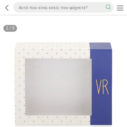
2
/
8