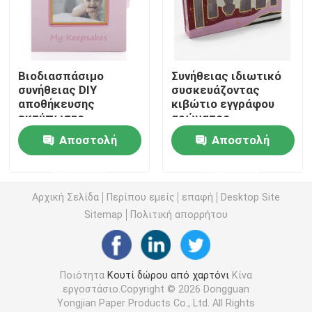
Κουτί από χαρτόνι πολυτέλειας
Βιοδιασπάσιμο
Συνήθειας ιδιωτικό
Κουτί συσκευασίας χάρτινου σωλήνα
συνήθειας DIY
συσκευάζοντας
αποθήκευσης
κιβώτιο εγγράφου
εκτύπωσης
αρώματος
πτυσσόμενο κιβώτιο εγγράφου
εγγράφου κιβωτίων
παραθύρων ετικετών
Αποστολή
Αποστολή
μωρών ρόδινο
σαφές με το ένθετο
κιβώτιο
Πτυσσόμενο κιβώτιο καρτών
ερώτησης
ερώτησης
φωτογραφιών
δώρων καθορισμένο
Αρχική Σελίδα
Περίπου εμείς
επαφή
Desktop Site
νεογέννητο με 5
Συσκευάζοντας κιβώτιο τσιγάρων
κιβώτια
Sitemap
Πολιτική απορρήτου
Κουτί συσκευασίας Vape
Ποιότητα
Κουτί δώρου από χαρτόνι
Κίνα
εργοστάσιο.Copyright © 2026 Dongguan
Ζαρωμένο κουτί από χαρτόνι
Yongjian Paper Products Co., Ltd. All Rights