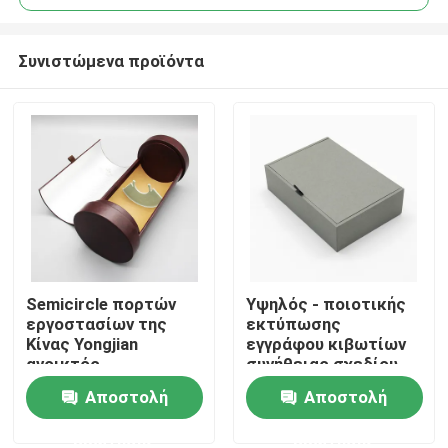
Συνιστώμενα προϊόντα
Semicircle πορτών
Υψηλός - ποιοτικής
Σπίτι
εργοστασίων της
εκτύπωσης
Κίνας Yongjian
εγγράφου κιβωτίων
ανοικτός
συνήθειας σχεδίου
Προϊόντα
λοξοτμήσεων τέμνων
εγγράφου κενό
Αποστολή
Αποστολή
δώρων κιβωτίων
μπουκαλιών
χαρτονιού εγγράφου
πολυτέλειας
ερώτησης
ερώτησης
βίντεο
κυλίνδρων σωλήνας
κιβώτιο αρώματος