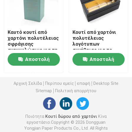
Κουτί από χαρτόνι πολυτέλειας
Καυτό κουτί από
Κουτί από χαρτόνι
Κουτί συσκευασίας χάρτινου σωλήνα
χαρτόνι πολυτέλειας
πολυτέλειας
σφράγισης
λογότυπων
ανακυκλώσιμο για τη
συνήθειας για το
πτυσσόμενο κιβώτιο εγγράφου
συσκευασία ποτών
μπουκάλι κρασιού
Αποστολή
Αποστολή
γυαλιού που
συσκευάζει το cOem
Πτυσσόμενο κιβώτιο καρτών
ερώτησης
ερώτησης
Αρχική Σελίδα
Περίπου εμείς
επαφή
Desktop Site
Συσκευάζοντας κιβώτιο τσιγάρων
Sitemap
Πολιτική απορρήτου
Κουτί συσκευασίας Vape
Ποιότητα
Κουτί δώρου από χαρτόνι
Κίνα
εργοστάσιο.Copyright © 2026 Dongguan
Ζαρωμένο κουτί από χαρτόνι
Yongjian Paper Products Co., Ltd. All Rights