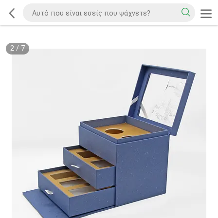
2
/
7