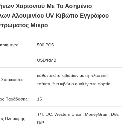
νων Χαρτονιού Με Το Ασημένιο
λων Αλουμινίου UV Κιβώτιο Εγγράφου
στρώματος Μικρό
ποιημένο:
500 PCS
USD/RMB
κάθε πακέτο κιβωτίων με τη πλαστική
 Συσκευασία:
τσάντα, ένα κιβώτιο qualtity στο φορτίο
δος Παράδοσης:
15
T/T, L/C, Western Union, MoneyGram, D/A,
ος Πληρωμής:
D/P