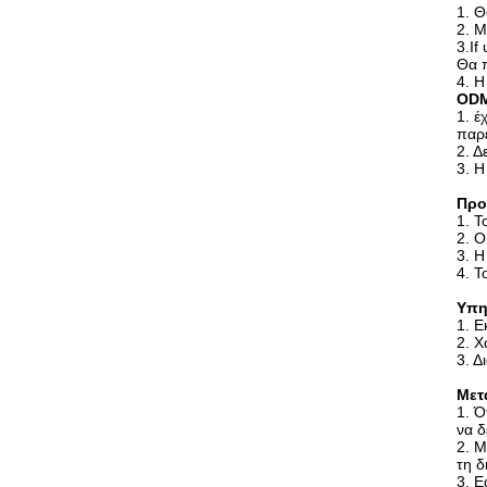
1. Θ
2. 
3.If
Θα π
4. Η
ODM
1. έ
παρέ
2. Δ
3. Η
Προ
1. 
2. Ο
3. Η
4. Τ
Υπη
1. Ε
2. Χ
3. Δ
Μετ
1. Ό
να δ
2. Μ
τη δ
3. Ε