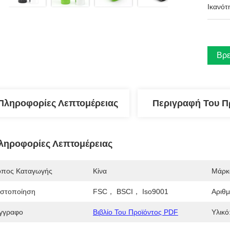
Ικανότ
Βρε
Πληροφορίες Λεπτομέρειας
Περιγραφή Του Π
ληροφορίες Λεπτομέρειας
όπος Καταγωγής
Κίνα
Μάρκ
ιστοποίηση
FSC， BSCI， Iso9001
Αριθ
γγραφο
Βιβλίο Του Προϊόντος PDF
Υλικό