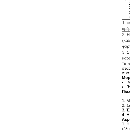
1. 
κρέ
2. 
(κά
φορ
3. 
καρ
Το π
στάσ
συσκ
Μορ
Μ
Ή
Πλε
1.
Μ
2. Σ
3. Έ
4. Η
Άκρ
1.
Η
τέλο