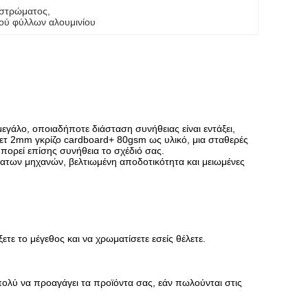
ιστρώματος
, 
ού φύλλων αλουμινίου
εγάλο, οποιαδήποτε διάσταση συνήθειας είναι εντάξει,
τ 2mm γκρίζο cardboard+ 80gsm ως υλικό, μια σταθερές
πορεί επίσης συνήθεια το σχέδιό σας.
ματων μηχανών, βελτιωμένη αποδοτικότητα και μειωμένες
ε το μέγεθος και να χρωματίσετε εσείς θέλετε.
πολύ να προαγάγει τα προϊόντα σας, εάν πωλούνται στις