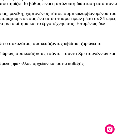
ποστηρίζει. Το βάθος είναι η υπόλοιπη διάσταση από πάνω
σίας, μεγέθη, χαρτονένιος τύπος συμπεριλαμβανομένου του
 παρέχουμε σε σας ένα απόσπασμα τιμών μέσα σε 24 ώρες.
 με το αίτημα και το έργο τέχνης σας. Επομένως δεν
ώτιο σοκολάτας, συσκευάζοντας κιβώτιο, ζαρώνει το
 δώρων, συσκευάζοντας τσάντα. τσάντα Χριστουγέννων και
τάμενο, φάκελλος αρχείων και ούτω καθεξής.