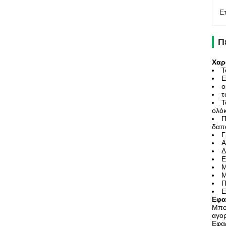
Ε
Π
Χαρ
Τ
Ε
ο
τ
Τ
ολόκ
Π
δαπά
Γ
Α
Δ
Ε
Μ
Μ
Π
Ε
Εφα
Μπορ
αγορ
Εφα