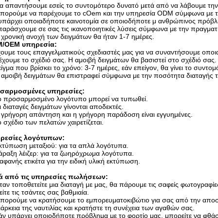
α απαντήσουμε εσείς το συντομότερο δυνατό μετά από να λάβουμε την
Μπορούμε να παρέχουμε το cOem και την υπηρεσία ODM σύμφωνα με τ
 υπάρχει οποιαδήποτε καινοτομία σε οποιοδήποτε μ ανθρώπινος πρόβ
αράσχουμε σε σας τις ικανοποιητικές λύσεις σύμφωνα με την πραγματ
 χρονική ανοχή των δειγμάτων θα ήταν 1-7 ημέρες.
/OEM υπηρεσία:
χουμε τους επαγγελματικούς σχεδιαστές μας για να συναντήσουμε οπο
χουμε το σχέδιό σας. Η αμοιβή δειγμάτων θα βασιστεί στο σχέδιό σας.
είγμα που βρίσκει το χρόνο: 3-7 ημέρες, εάν επείγον, θα γίνει το συντο
 αμοιβή δειγμάτων θα επιστραφεί σύμφωνα με την ποσότητα διαταγής 
σαρμοσμένες υπηρεσίες:
Το προσαρμοσμένο λογότυπο μπορεί να τυπωθεί.
ι διαταγές δειγμάτων γίνονται αποδεκτές.
 γρήγορη απάντηση και η γρήγορη παράδοση είναι εγγυημένες.
ο σχέδιο των πελατών χαιρετίζεται.
ρεσίες λογότυπων:
κτύπωση μεταξιού: για τα απλά λογότυπα.
άραξη λέιζερ: για τα ζωηρόχρωμα λογότυπα.
ιαφανής ετικέτα για την ειδική υλική εκτύπωση.
ά από τις υπηρεσίες πωλήσεων:
ταν τοποθετείτε μια διαταγή με μας, θα πάρουμε τις σαφείς φωτογραφίε
είτε τις τσάντες σας βαθμιαία.
πορούμε να κρατήσουμε το εμπορευματοκιβώτιο για σας από την αποστ
ιάρκεια της ναυτιλίας και κρατήστε τη συνέχεια των αγαθών σας.
άν υπάρχει οποιοδήποτε πρόβλημα με το φορτίο μας, μπορείτε να φθάσ