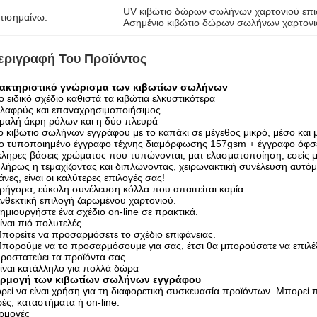
UV κιβώτιο δώρων σωλήνων χαρτονιού επ
πισημαίνω:
Ασημένιο κιβώτιο δώρων σωλήνων χαρτονι
εριγραφή Του Προϊόντος
ακτηριστικό γνώρισμα των κιβωτίων σωλήνων
ο ειδικό σχέδιο καθιστά τα κιβώτια ελκυστικότερα
λαφρύς και επαναχρησιμοποιήσιμος
μαλή άκρη ρόλων και η δύο πλευρά
ο κιβώτιο σωλήνων εγγράφου με το καπάκι σε μέγεθος μικρό, μέσο και μ
ο τυποποιημένο έγγραφο τέχνης διαμόρφωσης 157gsm + έγγραφο όφσε
ληρες βάσεις χρώματος που τυπώνονται, ματ ελασματοποίηση, εσείς μ
λήρως η τεμαχίζοντας και διπλώνοντας, χειρωνακτική συνέλευση αυτό
νες, είναι οι καλύτερες επιλογές σας!
ρήγορα, εύκολη συνέλευση κόλλα που απαιτείται καμία
νθεκτική επιλογή ζαρωμένου χαρτονιού.
ημιουργήστε ένα σχέδιο on-line σε πρακτικά.
ίναι πιό πολυτελές.
πορείτε να προσαρμόσετε το σχέδιο επιφάνειας.
πορούμε να το προσαρμόσουμε για σας, έτσι θα μπορούσατε να επιλέξετ
ροστατεύει τα προϊόντα σας.
ίναι κατάλληλο για πολλά δώρα
ρμογή των κιβωτίων σωλήνων εγγράφου
εί να είναι χρήση για τη διαφορετική συσκευασία προϊόντων. Μπορεί 
ές, καταστήματα ή on-line.
ρμογές