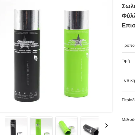
Σωλή
Φύλ
Επι
Τροπο
Τιμή:
Τυπική
Περίο
Μέθοδ