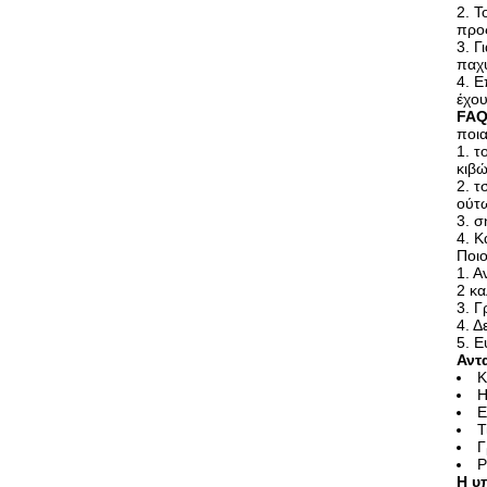
2. Τ
προς
3. Γ
παχυ
4. Ε
έχου
FA
ποια
1. τ
κιβώ
2. τ
ούτω
3. σ
4. Κ
Ποιο
1. Α
2 κ
3. 
4. 
5. Ε
Αντ
Κ
Η
Ε
Τ
Γ
Ρ
Η υ