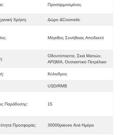
α:
Προσαρμοσμένος
χανική Χρήση:
Δώρο &Cosmetic
θος:
Μέγεθος Συνήθειας Αποδεκτό
Οδοντόπαστα, Σκιά Ματιών, 
η:
ΑΡΩΜΑ, Ουσιαστικό Πετρέλαιο
ή:
Κύλινδρος
USD/RMB
ος Παράδοσης:
15
τότητα Προσφοράς:
30000pieces Ανά Ημέρα