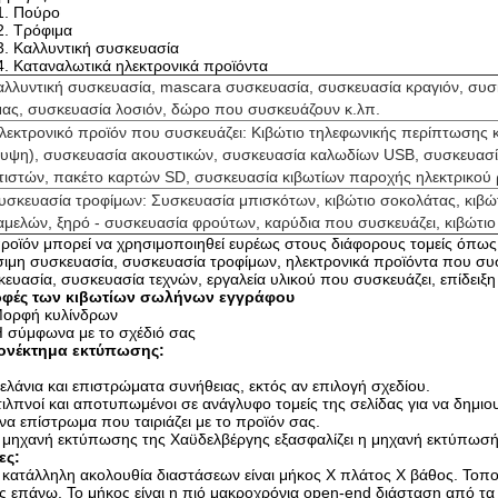
1. Πούρο
2. Τρόφιμα
3. Καλλυντική συσκευασία
4. Καταναλωτικά ηλεκτρονικά προϊόντα
καλλυντική συσκευασία, mascara συσκευασία, συσκευασία κραγιόν, συσ
μας, συσκευασία λοσιόν, δώρο που συσκευάζουν κ.λπ.
Ηλεκτρονικό προϊόν που συσκευάζει: Κιβώτιο τηλεφωνικής περίπτωσης
λυψη), συσκευασία ακουστικών, συσκευασία καλωδίων USB, συσκευασ
τιστών, πακέτο καρτών SD, συσκευασία κιβωτίων παροχής ηλεκτρικού
Συσκευασία τροφίμων: Συσκευασία μπισκότων, κιβώτιο σοκολάτας, κιβώ
αμελών, ξηρό - συσκευασία φρούτων, καρύδια που συσκευάζει, κιβώτιο
ροϊόν μπορεί να χρησιμοποιηθεί ευρέως στους διάφορους τομείς όπως
ιμη συσκευασία, συσκευασία τροφίμων, ηλεκτρονικά προϊόντα που συ
ευασία, συσκευασία τεχνών, εργαλεία υλικού που συσκευάζει, επίδειξη
φές των κιβωτίων σωλήνων εγγράφου
ορφή κυλίνδρων
 σύμφωνα με το σχέδιό σας
ονέκτημα εκτύπωσης:
ελάνια και επιστρώματα συνήθειας, εκτός αν επιλογή σχεδίου.
τιλπνοί και αποτυπωμένοι σε ανάγλυφο τομείς της σελίδας για να δημιο
να επίστρωμα που ταιριάζει με το προϊόν σας.
 μηχανή εκτύπωσης της Χαϋδελβέργης εξασφαλίζει η μηχανή εκτύπωσής ό
ες:
 κατάλληλη ακολουθία διαστάσεων είναι μήκος Χ πλάτος Χ βάθος. Τοπο
ς επάνω. Το μήκος είναι η πιό μακροχρόνια open-end διάσταση από τα 