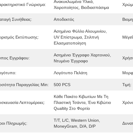
Ανακυκλωμένα Υλικά, 
αρακτηριστικό Γνώρισμα:
Χρώμ
Χειροποίητος, Βιοδιασπάσιμα
ιαταγή Συνήθειας:
Αποδεκτός
Βιομη
Ασημένιο Φύλλο Αλουμινίου, 
ειρισμός Εκτύπωσης:
UV Επίστρωμα, Στιλπνή 
Μέγε
Ελασματοποίηση
Ασημένιο Έγγραφο Χαρτονιού, 
ύπος Εγγράφου:
Χρήσ
Ντυμένο Έγγραφο
ογότυπο:
Λογότυπο Πελάτη
Μορφ
οσότητα Παραγγελίας Min:
500 PCS
Τιμή:
Κάθε Πακέτο Κιβωτίων Με Τη 
υσκευασία Λεπτομέρειες:
Πλαστική Τσάντα, Ένα Κιβώτιο 
Χρόν
Qualtity Στο Φορτίο
T/T, L/C, Western Union, 
ροι Πληρωμής:
Δυνα
MoneyGram, D/A, D/P