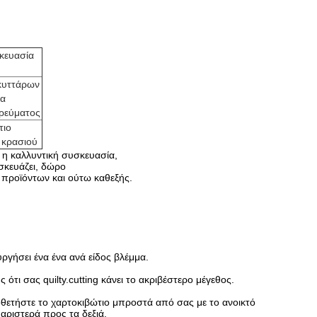
κευασία
 κυττάρων
ία
 ρεύματος
τιο
 κρασιού
 η καλλυντική συσκευασία,
σκευάζει, δώρο
 προϊόντων και ούτω καθεξής.
υργήσει ένα ένα ανά είδος βλέμμα.
τι σας quilty.cutting κάνει το ακριβέστερο μέγεθος.
θετήστε το χαρτοκιβώτιο μπροστά από σας με το ανοικτό
αριστερά προς τα δεξιά.