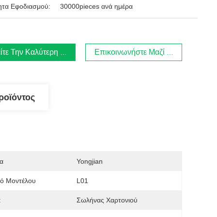
ητα Εφοδιασμού:
30000pieces ανά ημέρα
ίτε Την Καλύτερη Τιμή
Επικοινωνήστε Μαζί Μας.
ροϊόντος
α
Yongjian
μό Μοντέλου
L01
:
Σωλήνας Χαρτονιού