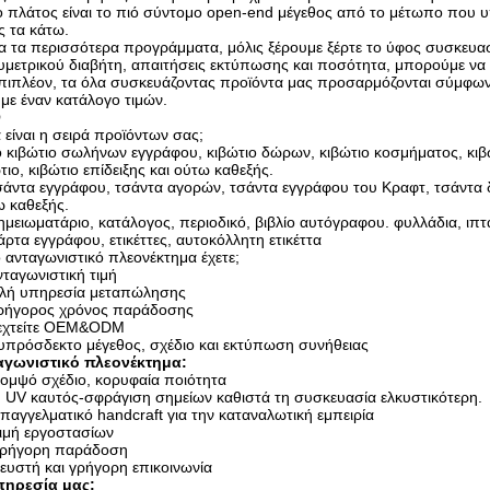
ο πλάτος είναι το πιό σύντομο open-end μέγεθος από το μέτωπο που υ
 τα κάτω.
ια τα περισσότερα προγράμματα, μόλις ξέρουμε ξέρτε το ύφος συσκευα
μετρικού διαβήτη, απαιτήσεις εκτύπωσης και ποσότητα, μπορούμε να
πιπλέον, τα όλα συσκευάζοντας προϊόντα μας προσαρμόζονται σύμφωνα
με έναν κατάλογο τιμών.
Q
 είναι η σειρά προϊόντων σας;
ο κιβώτιο σωλήνων εγγράφου, κιβώτιο δώρων, κιβώτιο κοσμήματος, κιβ
τιο, κιβώτιο επίδειξης και ούτω καθεξής.
σάντα εγγράφου, τσάντα αγορών, τσάντα εγγράφου του Κραφτ, τσάντα
 καθεξής.
ημειωματάριο, κατάλογος, περιοδικό, βιβλίο αυτόγραφου. φυλλάδια, ιπ
άρτα εγγράφου, ετικέττες, αυτοκόλλητη ετικέττα
 ανταγωνιστικό πλεονέκτημα έχετε;
νταγωνιστική τιμή
αλή υπηρεσία μεταπώλησης
Γρήγορος χρόνος παράδοσης
Δεχτείτε OEM&ODM
υπρόσδεκτο μέγεθος, σχέδιο και εκτύπωση συνήθειας
αγωνιστικό πλεονέκτημα:
ομψό σχέδιο, κορυφαία ποιότητα
 UV καυτός-σφράγιση σημείων καθιστά τη συσκευασία ελκυστικότερη.
παγγελματικό handcraft για την καταναλωτική εμπειρία
ιμή εργοστασίων
ρήγορη παράδοση
ευστή και γρήγορη επικοινωνία
πηρεσία μας: