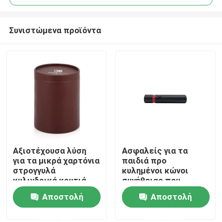
Συνιστώμενα προϊόντα
Αξιοτέχουσα λύση
Ασφαλείς για τα
Σπίτι
για τα μικρά χαρτόνια
παιδιά προ
στρογγυλά
κυλημένοι κώνοι
κυλινδρικά κουτιά
συνήθειας που
Προϊόντα
χαρτιού δώρων
συσκευάζουν
Αποστολή
Αποστολή
παιδιών
συσκευάζοντας
ερώτησης
ερώτησης
βίντεο
κιβώτιο ρόλων