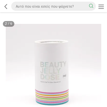
2
/
6