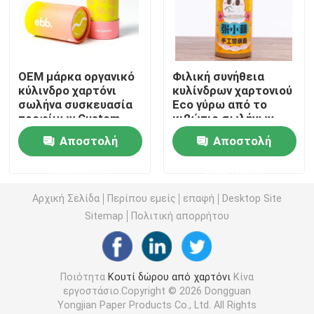
Κουτί από χαρτόνι πολυτέλειας
OEM μάρκα οργανικό
Φιλική συνήθεια
Κουτί συσκευασίας χάρτινου σωλήνα
κύλινδρο χαρτόνι
κυλίνδρων χαρτονιού
σωλήνα συσκευασία
Eco γύρω από το
τροφίμων Custom
κιβώτιο σωλήνων
πτυσσόμενο κιβώτιο εγγράφου
χαλαρή τσαγιέρα
εγγράφου για το
Αποστολή
Αποστολή
στρογγυλή
γρίφο
συσκευασία χαρτιού
Πτυσσόμενο κιβώτιο καρτών
ερώτησης
ερώτησης
σωλήνα
Αρχική Σελίδα
Περίπου εμείς
επαφή
Desktop Site
Συσκευάζοντας κιβώτιο τσιγάρων
Sitemap
Πολιτική απορρήτου
Κουτί συσκευασίας Vape
Ποιότητα
Κουτί δώρου από χαρτόνι
Κίνα
εργοστάσιο.Copyright © 2026 Dongguan
Ζαρωμένο κουτί από χαρτόνι
Yongjian Paper Products Co., Ltd. All Rights