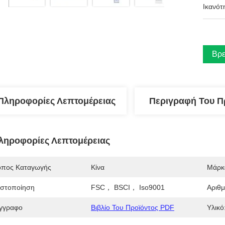
Ικανότ
Βρε
Πληροφορίες Λεπτομέρειας
Περιγραφή Του Π
ληροφορίες Λεπτομέρειας
όπος Καταγωγής
Κίνα
Μάρκ
ιστοποίηση
FSC， BSCI， Iso9001
Αριθ
γγραφο
Βιβλίο Του Προϊόντος PDF
Υλικό