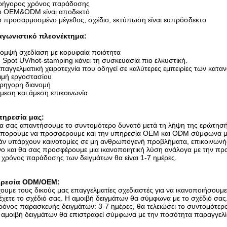
Γρήγορος χρόνος παράδοσης
Το OEM&ODM είναι αποδεκτό
ο προσαρμοσμένο μέγεθος, σχέδιο, εκτύπωση είναι ευπρόσδεκτο
αγωνιστικό πλεονέκτημα:
ομψή σχεδίαση με κορυφαία ποιότητα
 Spot UV/hot-stamping κάνει τη συσκευασία πιο ελκυστική.
παγγελματική χειροτεχνία που οδηγεί σε καλύτερες εμπειρίες των κατ
ιμή εργοστασίου
ρηγορη διανομή
μεση και άμεση επικοινωνία
πηρεσία μας:
α σας απαντήσουμε το συντομότερο δυνατό μετά τη λήψη της ερώτησή
Μπορούμε να προσφέρουμε και την υπηρεσία OEM και ODM σύμφωνα με
άν υπάρχουν καινοτομίες σε μη ανθρωπογενή προβλήματα, επικοινωνή
ο και θα σας προσφέρουμε μια ικανοποιητική λύση ανάλογα με την πρ
 χρόνος παράδοσης των δειγμάτων θα είναι 1-7 ημέρες.
ρεσία ODM/OEM:
χουμε τους δικούς μας επαγγελματίες σχεδιαστές για να ικανοποιήσουμ
χετε το σχέδιό σας. Η αμοιβή δειγμάτων θα σύμφωνα με το σχέδιό σας
ρόνος παρασκευής δειγμάτων: 3-7 ημέρες, θα τελειώσει το συντομότερο
 αμοιβή δειγμάτων θα επιστραφεί σύμφωνα με την ποσότητα παραγγελ