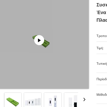
Συσκ
Ένα 
Πλα
Τροπο
Τιμή:
Τυπική
Περίο
Μέθοδ