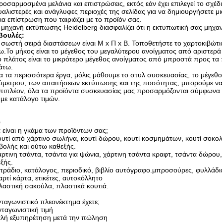
ροσαρμοσμένα μελάνια και επιστρώσεις, εκτός εάν έχει επιλεγεί το σχέδι
υαλιστερές και ανάγλυφες περιοχές της σελίδας για να δημιουργήσετε μ
ια επίστρωση που ταιριάζει με το προϊόν σας.
 μηχανή εκτύπωσης Heidelberg διασφαλίζει ότι η εκτυπωτική σας μηχαν
βουλές:
 σωστή σειρά διαστάσεων είναι Μ x Π x Β. Τοποθετήστε το χαρτοκιβώτ
.Το μήκος είναι το μέγεθος του μεγαλύτερου ανοίγματος από αριστερά 
ο πλάτος είναι το μικρότερο μέγεθος ανοίγματος από μπροστά προς τ
άτω.
ια τα περισσότερα έργα, μόλις μάθουμε το στυλ συσκευασίας, το μέγε
ύμετρου, των απαιτήσεων εκτύπωσης και της ποσότητας, μπορούμε ν
πιπλέον, όλα τα προϊόντα συσκευασίας μας προσαρμόζονται σύμφωνα με
με κατάλογο τιμών.
Q
 είναι η γκάμα των προϊόντων σας;
ουτί από χάρτινο σωλήνα, κουτί δώρου, κουτί κοσμημάτων, κουτί σοκολά
ολής και ούτω καθεξής.
άρτινη τσάντα, τσάντα για ψώνια, χάρτινη τσάντα κραφτ, τσάντα δώρου
ξής.
ετράδιο, κατάλογος, περιοδικό, βιβλίο αυτόγραφο.μπροσούρες, φυλλάδι
αρτί κάρτα, ετικέτες, αυτοκόλλητο
λαστική σακούλα, πλαστικά κουτιά.
νταγωνιστικό πλεονέκτημα έχετε;
νταγωνιστική τιμή
αλή εξυπηρέτηση μετά την πώληση