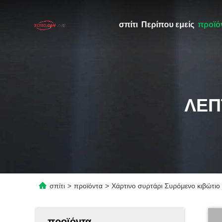
σπίτι
Περίπου εμείς
προϊό
ΛΕΠ
σπίτι
>
προϊόντα
>
Χάρτινο συρτάρι Συρόμενο κιβώτιο
προϊόντα