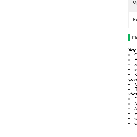
Ό
Ε
Π
Χαρ
Ο
Ε
λ
κ
Χ
φόντ
Κ
Π
κόστ
Γ
Α
Δ
Μ
Θ
Θ