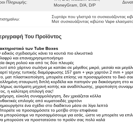
ροι Πληρωμής:
Δυνα
MoneyGram, D/A, D/P
Συρτάρι που γλιστρά το συσκευάζοντας κι
πισημαίνω:
Ματ συσκευάζοντας κιβώτιο Vape ελασματ
εριγραφή Του Προϊόντος
ακτηριστικό των Tube Boxes
 ειδικός σχεδιασμός κάνει τα κουτιά πιο ελκυστικά
λαφρύ και επαναχρησιμοποιήσιμο
εία άκρη ρολού και από τις δύο πλευρές
ουτί από χάρτινο σωλήνα με καπάκι σε μέγεθος μικρό, μεσαίο και μεγά
αρτί τέχνης τυπικής διαμόρφωσης 157 gsm + γκρι χαρτόνι 2 mm + χαρ
ο, ματ πλαστικοποίηση, μπορείτε επίσης να προσαρμόσετε το δικό σας
ολλημένη σταυρωτή διπλή κορδέλα και παπιγιόν για διακόσμηση στο κα
λήρως αυτόματη μηχανή κοπής και αναδίπλωσης, χειροποίητη συναρμολ
ος, η καλύτερη επιλογή σας!
ρήγορη, εύκολη συναρμολόγηση, δεν χρειάζεται κόλλα
νθεκτικές επιλογές από κυματοειδές χαρτόνι
ημιουργήστε ένα σχέδιο στο διαδίκτυο μέσα σε λίγα λεπτά
πορείτε να προσαρμόσετε το μοτίβο στην επιφάνεια
α μπορούσαμε να προσαρμόσουμε για εσάς, ώστε να μπορείτε να επιλέ
α μπορούσε να προστατεύσει το προϊόν σας πολύ καλά