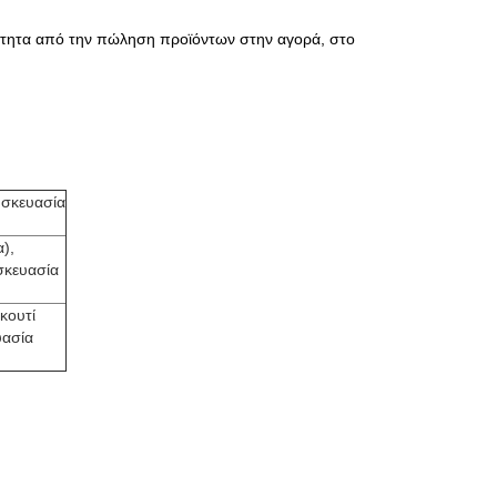
άρτητα από την πώληση προϊόντων στην αγορά, στο
υσκευασία
),
σκευασία
κουτί
υασία