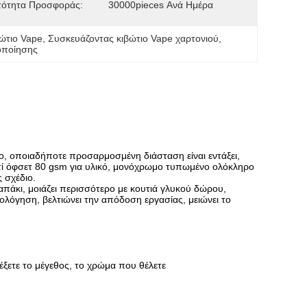
τότητα Προσφοράς:
30000pieces Ανά Ημέρα
βώτιο Vape
, 
Συσκευάζοντας κιβώτιο Vape χαρτονιού
, 
οποίησης
λο, οποιαδήποτε προσαρμοσμένη διάσταση είναι εντάξει,
τί όφσετ 80 gsm για υλικό, μονόχρωμο τυπωμένο ολόκληρο
 σχέδιο.
πάκι, μοιάζει περισσότερο με κουτιά γλυκού δώρου,
όγηση, βελτιώνει την απόδοση εργασίας, μειώνει το
ξετε το μέγεθος, το χρώμα που θέλετε