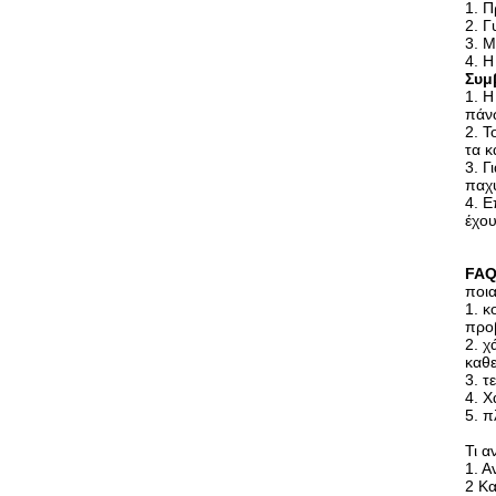
1. Π
2. Γ
3. Μ
4. Η
Συμ
1. Η
πάνω
2. Τ
τα κ
3. Γ
παχ
4. Ε
έχου
FA
ποια
1. κ
προβ
2. χ
καθε
3. τ
4. Χ
5. π
Τι α
1. Α
2 Κ