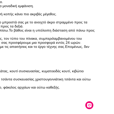
ο.
ια μοναδική εμφάνιση.
ή κοπής κάνει πιο ακριβές μέγεθος.
ιο μπροστά σας με το ανοιχτό άκρο στραμμένο προς τα
προς τα δεξιά.
α πίσω.Το βάθος είναι η υπόλοιπη διάσταση από πάνω προς
θος, τον τύπο του πίνακα, συμπεριλαμβανομένου του
α σας προσφέρουμε μια προσφορά εντός 24 ωρών.
 τις απαιτήσεις και το έργο τέχνης σας.Επομένως, δεν
τας, κουτί συσκευασίας, κυματοειδές κουτί, κιβώτιο
, τσάντα συσκευασίας.χριστουγεννιάτικη τσάντα και ούτω
ο, φάκελος αρχείων και ούτω καθεξής.