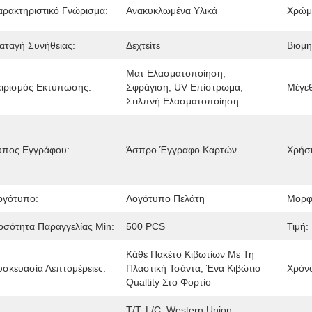
αρακτηριστικό Γνώρισμα:
Ανακυκλωμένα Υλικά
Χρώμ
ιαταγή Συνήθειας:
Δεχτείτε
Βιομη
Ματ Ελασματοποίηση, 
ειρισμός Εκτύπωσης:
Σφράγιση, UV Επίστρωμα, 
Μέγε
Στιλπνή Ελασματοποίηση
ύπος Εγγράφου:
Άσπρο Έγγραφο Καρτών
Χρήσ
ογότυπο:
Λογότυπο Πελάτη
Μορφ
οσότητα Παραγγελίας Min:
500 PCS
Τιμή:
Κάθε Πακέτο Κιβωτίων Με Τη 
υσκευασία Λεπτομέρειες:
Πλαστική Τσάντα, Ένα Κιβώτιο 
Χρόν
Qualtity Στο Φορτίο
T/T, L/C, Western Union, 