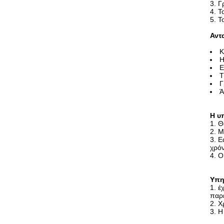
3. 
4. 
5. Τ
Αντ
Κ
Η
Ε
Τ
Γ
Ά
Η υ
1. Θ
2. 
3. Ε
χρόν
4. Ο
Υπη
1. έ
παρέ
2. Χ
3. Η