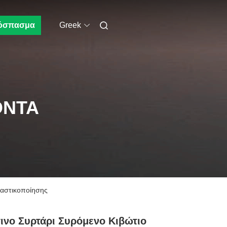
όσπασμα
Greek
ΌΝΤΑ
λαστικοποίησης
ινο Συρτάρι Συρόμενο Κιβώτιο