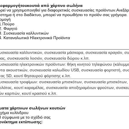
Α
εφαρμογή
του
κουτιά από χάρτινο σωλήνα
εί να χρησιμοποιηθεί για διαφορετικές συσκευασίες προϊόντων.Ανεξ
στημα ή στο διαδίκτυο, μπορεί να προωθήσει το προϊόν σας γρήγορα.
ρμογή
1.Πούρο
2. Φαγητό
3. Συσκευασία καλλυντικών
4. Καταναλωτικά Ηλεκτρονικά Προϊόντα
συσκευασία καλλυντικών, συσκευασία μάσκαρα, συσκευασία κραγιόν, σ
μας, συσκευασία λοσιόν, συσκευασία δώρου κ.λπ.
Συσκευασία ηλεκτρονικών προϊόντων: θήκη κινητού τηλεφώνου (κάλυμμα
ντα ακουστικών, συσκευασία καλωδίου USB, συσκευασία φορτιστή, συ
τας SD, κουτί θησαυρού φόρτισης κ.λπ.
Συσκευασία τροφίμων: συσκευασία μπισκότων, συσκευασία μπισκότων, 
ολάτας, κουτί καραμέλας, συσκευασία αποξηραμένων φρούτων, συσκε
ών καρπών, κουτί κρασιού κ.λπ.
ματα χάρτινων σωλήνων κουτιών
χήμα κυλίνδρου
 σύμφωνα με το σχέδιό σας
ονέκτημα εκτύπωσης: