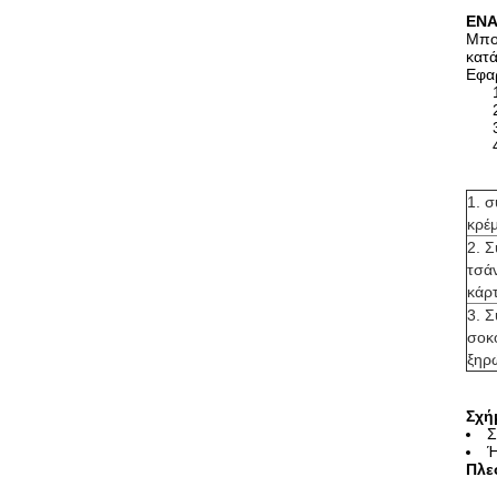
ΕΝ
Μπορ
κατά
Εφα
1. 
κρέ
2. 
τσά
κάρ
3. 
σοκ
ξηρ
Σχή
Σ
Ή
Πλε