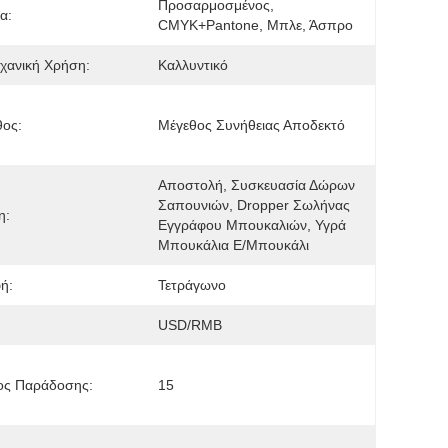
Προσαρμοσμένος, 
α:
CMYK+Pantone, Μπλε, Άσπρο
χανική Χρήση:
Καλλυντικό
θος:
Μέγεθος Συνήθειας Αποδεκτό
Αποστολή, Συσκευασία Δώρων 
Σαπουνιών, Dropper Σωλήνας 
η:
Εγγράφου Μπουκαλιών, Υγρά 
Μπουκάλια Ε/μπουκάλι
ή:
Τετράγωνο
USD/RMB
ος Παράδοσης:
15