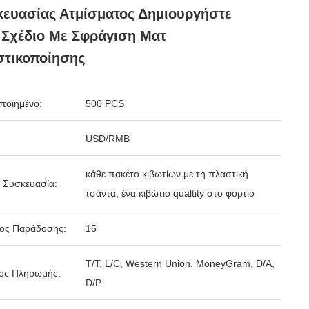
ευασίας Ατμίσματος Δημιουργήστε
Σχέδιο Με Σφράγιση Ματ
στικοποίησης
ποιημένο:
500 PCS
USD/RMB
κάθε πακέτο κιβωτίων με τη πλαστική
 Συσκευασία:
τσάντα, ένα κιβώτιο qualtity στο φορτίο
δος Παράδοσης:
15
T/T, L/C, Western Union, MoneyGram, D/A,
ος Πληρωμής:
D/P