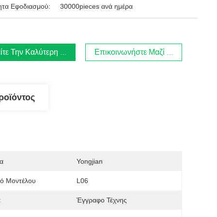
ητα Εφοδιασμού:
30000pieces ανά ημέρα
ίτε Την Καλύτερη Τιμή
Επικοινωνήστε Μαζί Μας.
ροϊόντος
α
Yongjian
μό Μοντέλου
L06
:
Έγγραφο Τέχνης