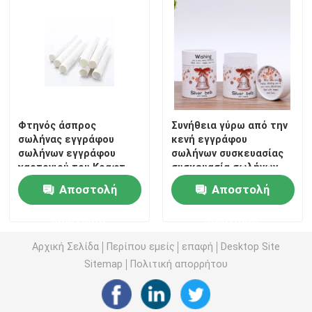
κιβωτίων καυτή
Φτηνός άσπρος
Συνήθεια γύρω από την
σωλήνας εγγράφου
κενή εγγράφου
σωλήνων εγγράφου
σωλήνων συσκευασίας
χαρτονιού του Κραφτ
συσκευασία σωλήνων
για το τσιγάρο
εγγράφου χαρτονιού
Αποστολή
Αποστολή
κεριών βιοδιασπάσιμη
για τα κεριά
ερώτησης
ερώτησης
Αρχική Σελίδα
Περίπου εμείς
επαφή
Desktop Site
Sitemap
Πολιτική απορρήτου