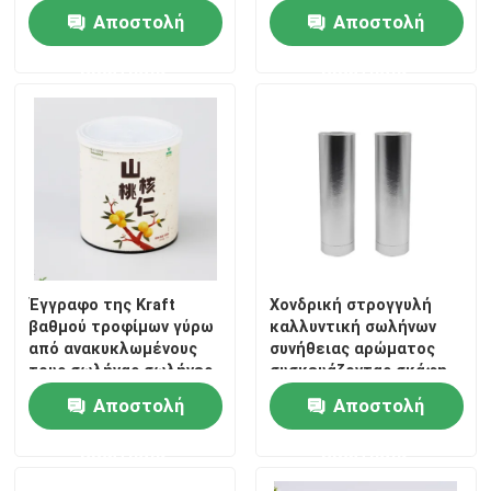
παχιά
Αποστολή
Αποστολή
ερώτησης
ερώτησης
Έγγραφο της Kraft
Χονδρική στρογγυλή
βαθμού τροφίμων γύρω
καλλυντική σωλήνων
από ανακυκλωμένους
συνήθειας αρώματος
τους σωλήνας σωλήνες
συσκευάζοντας σκάφη
χαρτονιού για το
εγγράφου δώρων της
Αποστολή
Αποστολή
συσκευάζοντας κιβώτιο
Kraft
κυλίνδρων τροφίμων
εμπορευματοκιβωτίων
ερώτησης
ερώτησης
σκονών
φραγμών μπουκαλιών
λοσιόν σφράγισης